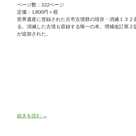
ページ数：222ページ
定価：1,800円＋税
世界遺産に登録された古市古墳群の現存・消滅１３２
る。消滅した古墳も収録する唯一の本。増補改訂第２
が追加された。
古市古墳群をあるく（増補改訂第２版）巨
続きを読む
→