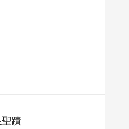
巨大古墳・全案内
皇聖蹟