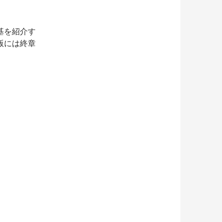
基を紹介す
版には終章
大古墳・全案内