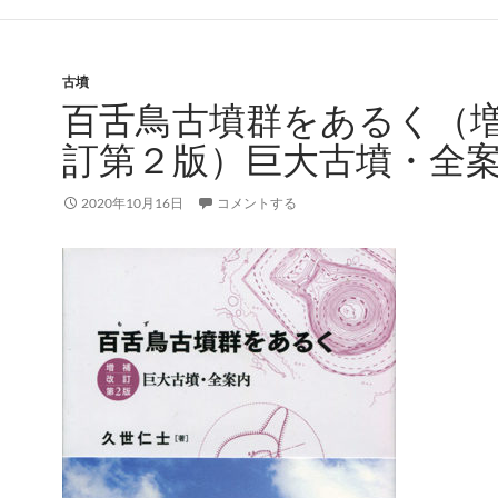
古墳
百舌鳥古墳群をあるく（
訂第２版）巨大古墳・全
2020年10月16日
コメントする