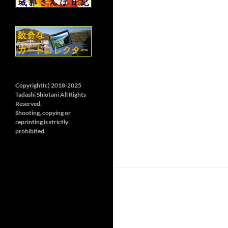
Copyright(c) 2018-2025
Tadashi Shiotani All Rights
Reserved.
Shooting, copying or
reprinting is strictly
prohibited.