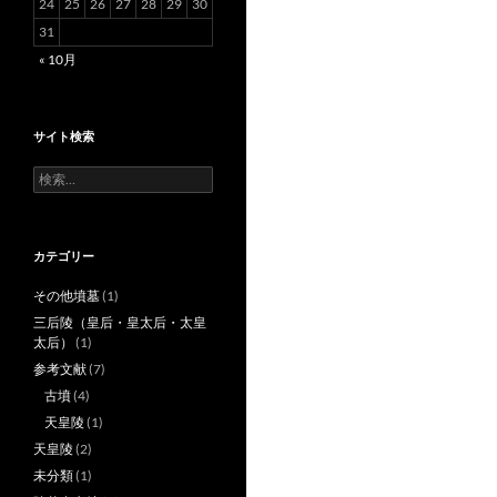
24
25
26
27
28
29
30
31
« 10月
サイト検索
検
索:
カテゴリー
その他墳墓
(1)
三后陵（皇后・皇太后・太皇
太后）
(1)
参考文献
(7)
古墳
(4)
天皇陵
(1)
天皇陵
(2)
未分類
(1)