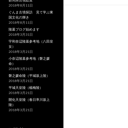
群馬県古墳総覧
2018年8月11日
ぐんま古墳探訪 見て学ぶ東
国文化の輝き
2018年8月11日
陵墓ブログ始めます
2018年3月31日
宇和奈辺陵墓参考地（八田皇
女）
2018年3月21日
小奈辺陵墓参考地（磐之媛
命）
2018年3月21日
磐之媛命陵（平城坂上陵）
2018年3月21日
平城天皇陵（楊梅陵）
2018年3月21日
開化天皇陵（春日率川坂上
陵）
2018年3月21日