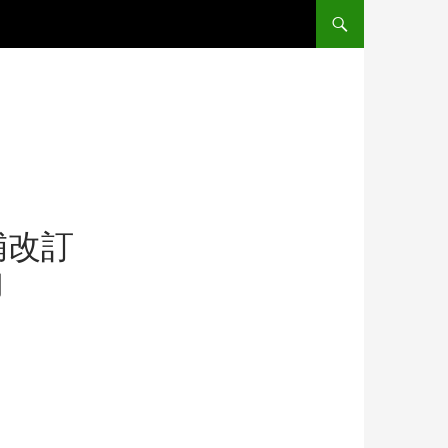
補改訂
内