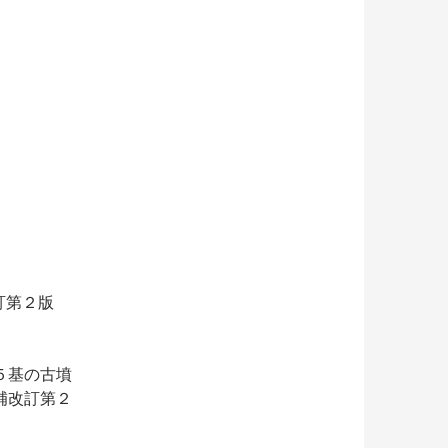
改訂第２版
５基の古墳
補改訂第２