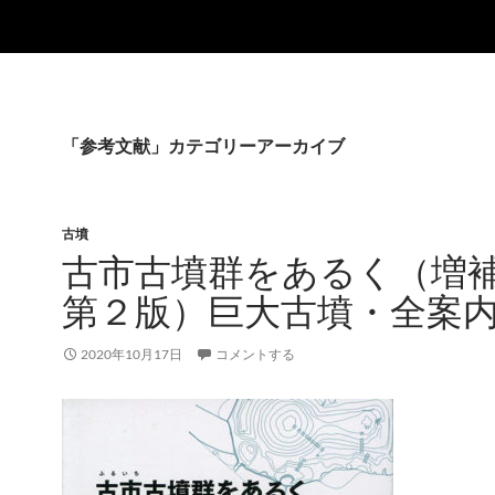
「参考文献」カテゴリーアーカイブ
古墳
古市古墳群をあるく（増
第２版）巨大古墳・全案
2020年10月17日
コメントする