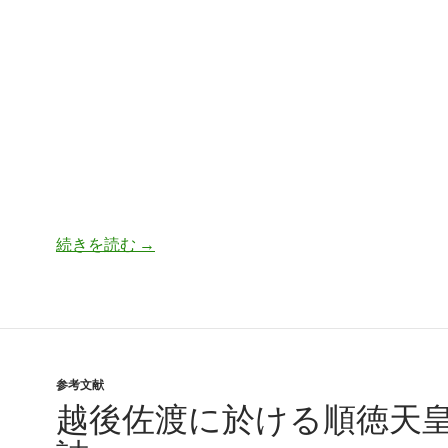
百舌鳥古墳群をあるく（増補改訂第２版）
続きを読む
→
参考文献
越後佐渡に於ける順徳天