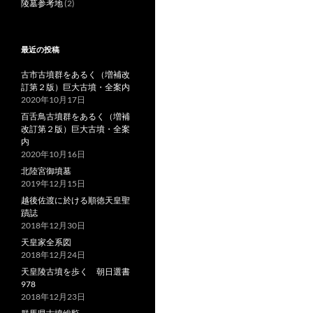
陵墓参考地
(2)
最近の投稿
古市古墳群をあるく（増補改
訂第２版）巨大古墳・全案内
2020年10月17日
百舌鳥古墳群をあるく（増補
改訂第２版）巨大古墳・全案
内
2020年10月16日
北陸宮御墳墓
2019年12月15日
越後佐渡に於ける順徳天皇聖
蹟誌
2018年12月30日
天皇家全系図
2018年12月24日
天皇陵古墳を歩く 朝日選書
978
2018年12月23日