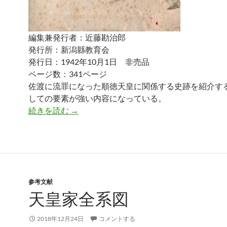
編集兼発行者：近藤勘治郎
発行所：新潟縣教育会
発行日：1942年10月1日 非売品
ページ数：341ページ
佐渡に流罪になった順徳天皇に関係する史跡を紹介す
しての要素が強い内容になっている。
越後佐渡に於ける順徳天皇聖蹟誌
続きを読む
→
参考文献
天皇家全系図
2018年12月24日
コメントする