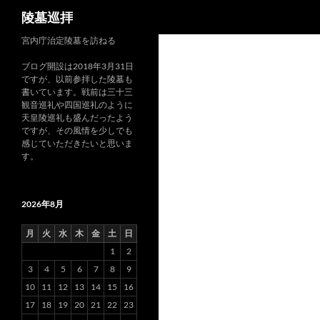
検
陵墓巡拝
索
コ
宮内庁治定陵墓を訪ねる
ン
ブログ開設は2018年3月31日
テ
ですが、以前参拝した陵墓も
ン
書いています。戦前は三十三
観音巡礼や四国巡礼のように
ツ
天皇陵巡礼も盛んだったよう
へ
ですが、その風情を少しでも
ス
感じていただきたいと思いま
す。
キ
ッ
プ
2026年8月
月
火
水
木
金
土
日
1
2
3
4
5
6
7
8
9
10
11
12
13
14
15
16
17
18
19
20
21
22
23