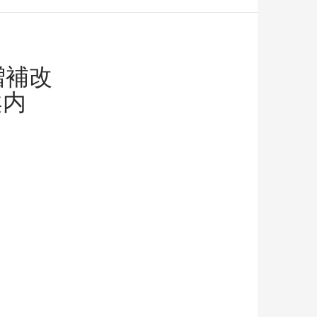
増補改
案内