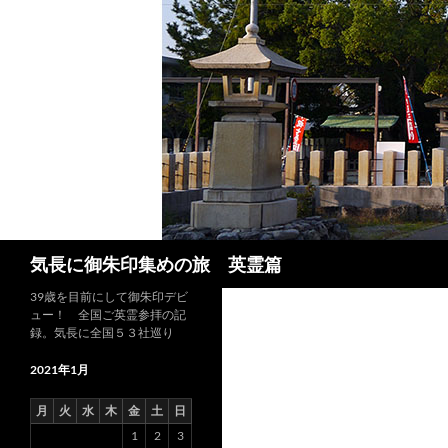
コ
ン
テ
ン
ツ
へ
ス
キ
ッ
プ
検
気長に御朱印集めの旅 英霊篇
索
39歳を目前にして御朱印デビ
ュー！ 全国ご英霊参拝の記
録。気長に全国５３社巡り
2021年1月
月
火
水
木
金
土
日
1
2
3