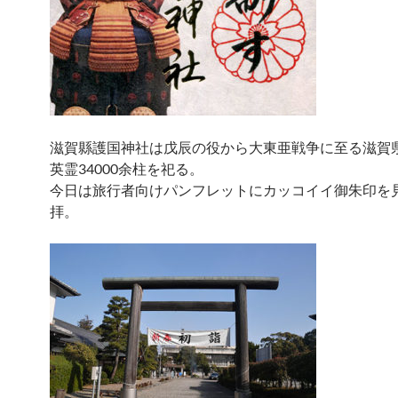
滋賀縣護国神社は戊辰の役から大東亜戦争に至る滋賀
英霊34000余柱を祀る。
今日は旅行者向けパンフレットにカッコイイ御朱印を
拝。