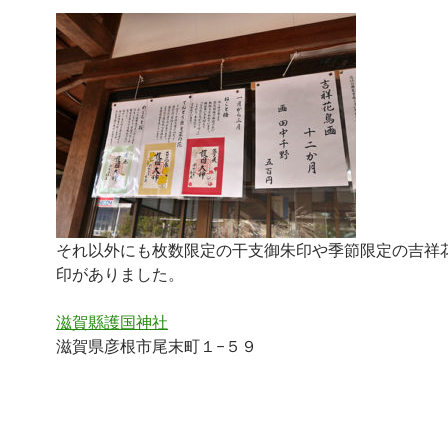
それ以外にも枚数限定の干支御朱印や季節限定の吉祥
印がありました。
滋賀縣護国神社
滋賀県彦根市尾末町１−５９