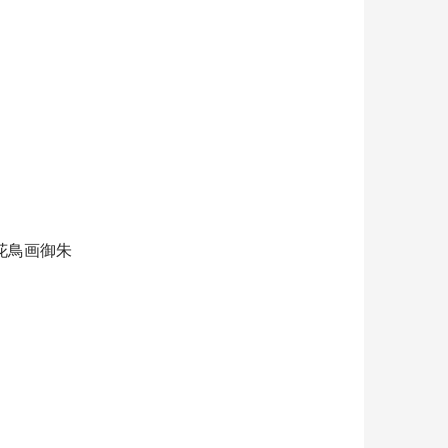
花鳥画御朱