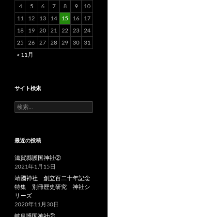
4
5
6
7
8
9
10
11
12
13
14
15
16
17
18
19
20
21
22
23
24
25
26
27
28
29
30
31
« 11月
サイト検索
検
索:
最近の投稿
滋賀縣護国神社②
2021年1月15日
靖國神社 創立百二十年記念
特集 別冊歴史研究 神社シ
リーズ
2020年11月30日
岐阜護国神社②