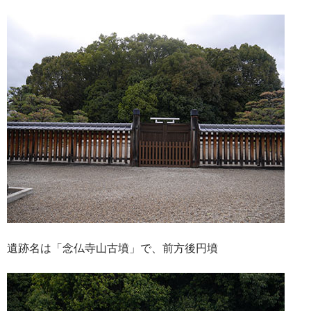
遺跡名は「念仏寺山古墳」で、前方後円墳