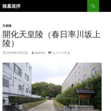
コ
検
陵墓巡拝
ン
索
テ
ン
天皇陵
ツ
開化天皇陵（春日率川坂上
へ
ス
陵）
キ
ッ
2018年3月21日
ADMIN
コメントする
プ