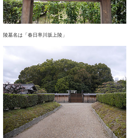
陵墓名は「春日率川坂上陵」