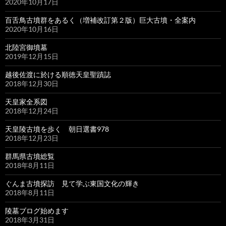
2020年10月17日
百舌鳥古墳群をあるく（増補改訂第２版）巨大古墳・全案内
2020年10月16日
北陸宮御墳墓
2019年12月15日
越後佐渡に於ける順徳天皇聖蹟誌
2018年12月30日
天皇家全系図
2018年12月24日
天皇陵古墳を歩く 朝日選書978
2018年12月23日
群馬県古墳総覧
2018年8月11日
ぐんま古墳探訪 見て学ぶ東国文化の輝き
2018年8月11日
陵墓ブログ始めます
2018年3月31日