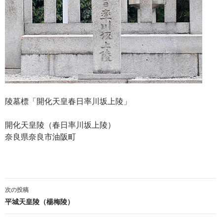
陵墓標「開化天皇春日率川坂上陵」
開化天皇陵（春日率川坂上陵）
奈良県奈良市油阪町
投
次の投稿
稿
平城天皇陵（楊梅陵）
ナ