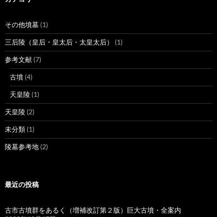
その他墳墓
(1)
三后陵（皇后・皇太后・太皇太后）
(1)
参考文献
(7)
古墳
(4)
天皇陵
(1)
天皇陵
(2)
未分類
(1)
陵墓参考地
(2)
最近の投稿
古市古墳群をあるく（増補改訂第２版）巨大古墳・全案内