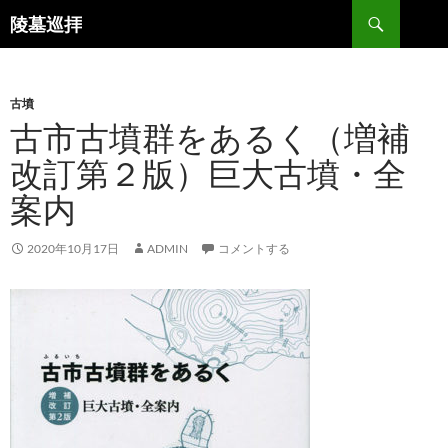
コ
検
陵墓巡拝
ン
索
テ
ン
古墳
ツ
古市古墳群をあるく（増補
へ
ス
改訂第２版）巨大古墳・全
キ
案内
ッ
プ
2020年10月17日
ADMIN
コメントする