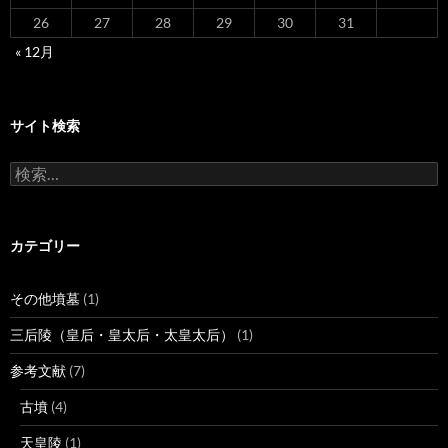
26
27
28
29
30
31
« 12月
サイト検索
検
索:
カテゴリー
その他墳墓
(1)
三后陵（皇后・皇太后・太皇太后）
(1)
参考文献
(7)
古墳
(4)
天皇陵
(1)