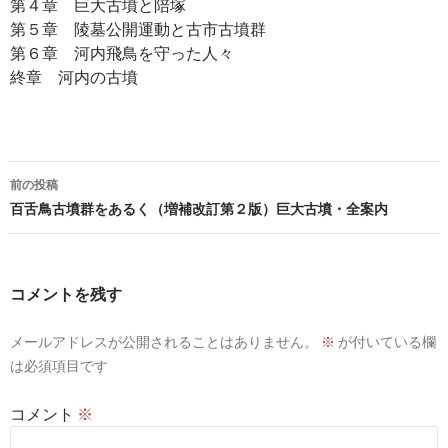
第４章 巨大古墳と陪塚
第５章 陵墓公開運動と古市古墳群
第６章 河内飛鳥を守った人々
終章 河内の古墳
投
前の投稿
稿
百舌鳥古墳群をあるく（増補改訂第２版）巨大古墳・全案内
ナ
ビ
コメントを残す
ゲ
メールアドレスが公開されることはありません。
※
が付いている欄
ー
は必須項目です
シ
コメント
※
ョ