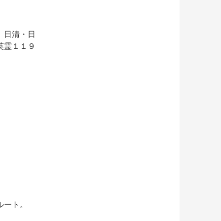
、日清・日
英霊１１９
ルート。