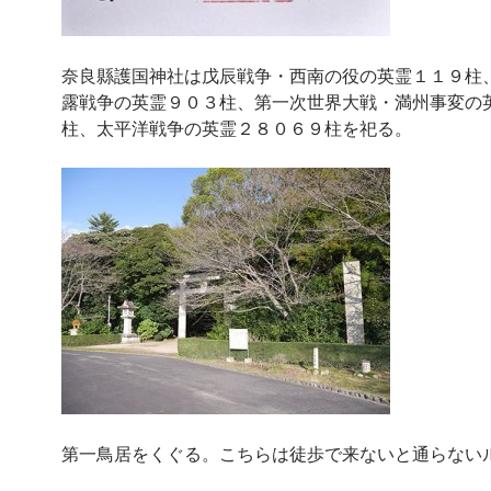
奈良縣護国神社は戊辰戦争・西南の役の英霊１１９柱
露戦争の英霊９０３柱、第一次世界大戦・満州事変の
柱、太平洋戦争の英霊２８０６９柱を祀る。
第一鳥居をくぐる。こちらは徒歩で来ないと通らない