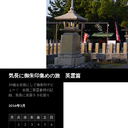
コ
ン
テ
ン
ツ
へ
ス
キ
ッ
プ
検
気長に御朱印集めの旅 英霊篇
索
39歳を目前にして御朱印デビ
ュー！ 全国ご英霊参拝の記
録。気長に全国５３社巡り
2016年3月
月
火
水
木
金
土
日
1
2
3
4
5
6