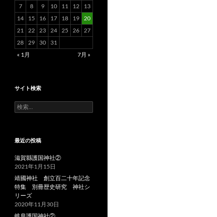
7
8
9
10
11
12
13
14
15
16
17
18
19
20
21
22
23
24
25
26
27
28
29
30
31
« 1月
7月 »
サイト検索
検
索:
最近の投稿
滋賀縣護国神社②
2021年1月15日
靖國神社 創立百二十年記念
特集 別冊歴史研究 神社シ
リーズ
2020年11月30日
岐阜護国神社②