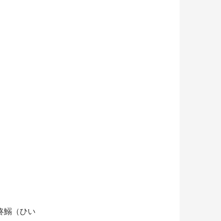
柊鰯（ひい