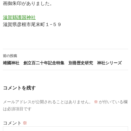
画御朱印がありました。
滋賀縣護国神社
滋賀県彦根市尾末町１−５９
投
前の投稿
稿
靖國神社 創立百二十年記念特集 別冊歴史研究 神社シリーズ
ナ
ビ
コメントを残す
ゲ
メールアドレスが公開されることはありません。
※
が付いている欄
ー
は必須項目です
シ
コメント
※
ョ