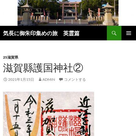
コ
ン
テ
ン
検
ツ
気長に御朱印集めの旅 英霊篇
索
へ
メインメ
ス
ニュー
キ
25滋賀県
ッ
滋賀縣護国神社②
プ
2021年1月15日
ADMIN
コメントする