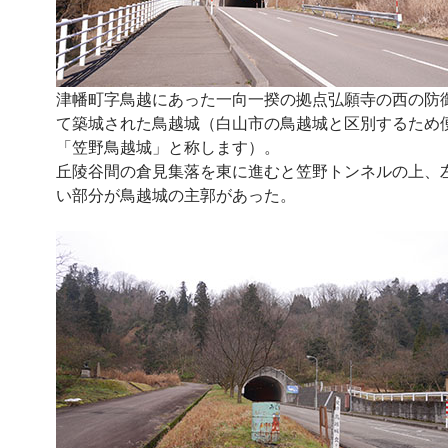
津幡町字鳥越にあった一向一揆の拠点弘願寺の西の防
て築城された鳥越城（白山市の鳥越城と区別するため
「笠野鳥越城」と称します）。
丘陵谷間の倉見集落を東に進むと笠野トンネルの上、
い部分が鳥越城の主郭があった。