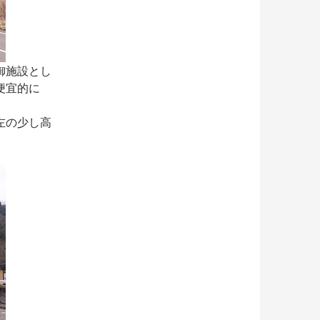
御施設とし
便宜的に
左の少し高