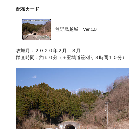
配布カード
笠野鳥越城 Ver.1.0
攻城月：２０２０年２月、３月
踏査時間：約５０分（＋登城道笹刈り３時間１０分）