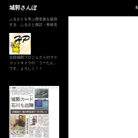
コ
検
城郭さんぽ
ン
索
テ
ふるさとを学ぶ歴史旅を提供
する ふるさと探訪・再発見
ン
ツ
へ
ス
キ
北陸城郭プロジェクトのマス
ッ
コットキャラの「うーたん」
です。よろしく！！
プ