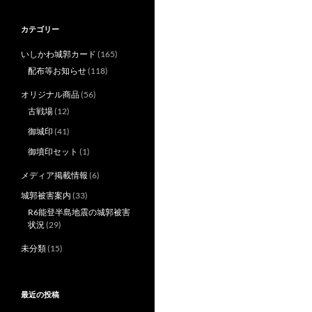
カテゴリー
いしかわ城郭カード
(165)
配布等お知らせ
(118)
オリジナル商品
(56)
古戦場
(12)
御城印
(41)
御墳印セット
(1)
メディア掲載情報
(6)
城郭被害案内
(33)
R6能登半島地震の城郭被害
状況
(29)
未分類
(15)
最近の投稿