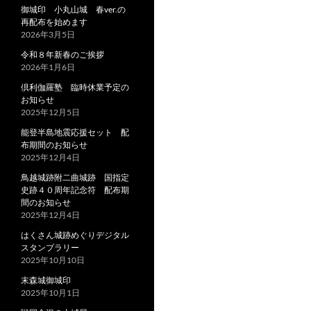
御城印 小丸山城 春ver.の
再配布を始めます
2026年3月5日
令和８年新春のご挨拶
2026年1月6日
倶利伽羅塾 臨時休業予定の
お知らせ
2025年12月5日
能登半島地震応援セット 配
布期間のお知らせ
2025年12月4日
鳥越城跡附二曲城跡 国指定
史跡４０周年記念符 配布期
間のお知らせ
2025年12月4日
はくさん城跡めぐりデジタル
スタンプラリー
2025年10月10日
末森城御城印
2025年10月1日