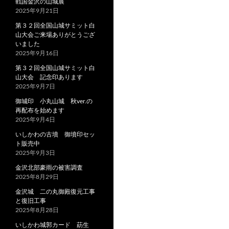
戦国金沢の山城展
2025年9月21日
第３２回全国山城サミット白
山大会ご来場ありがとうござ
いました
2025年9月16日
第３２回全国山城サミット白
山大会 記念印あります
2025年9月7日
御城印 小丸山城 秋ver.の
再配布を始めます
2025年9月4日
いしかわの古墳 御墳印セッ
ト販売中
2025年9月3日
金沢北部豪雨の被害調査
2025年8月29日
金沢城 二の丸御殿復元工事
と復旧工事
2025年8月28日
いしかわ城郭カード 莇生