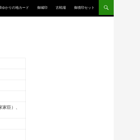
揆ゆかりの地カード
御城印
古戦場
御墳印セット
家家臣）、