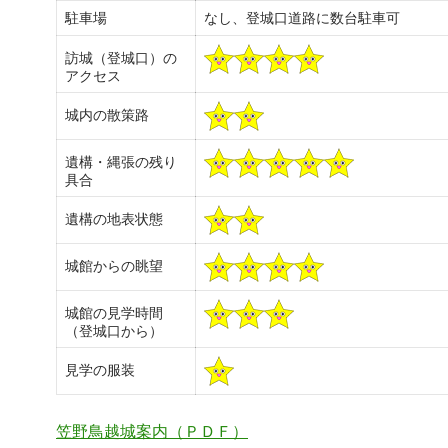
駐車場
なし、登城口道路に数台駐車可
訪城（登城口）の
アクセス
城内の散策路
遺構・縄張の残り
具合
遺構の地表状態
城館からの眺望
城館の見学時間
（登城口から）
見学の服装
笠野鳥越城案内（ＰＤＦ）