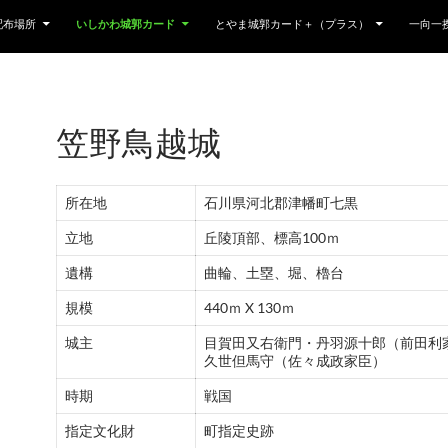
配布場所
いしかわ城郭カード
とやま城郭カード＋（プラス）
一向一
笠野鳥越城
所在地
石川県河北郡津幡町七黒
立地
丘陵頂部、標高100ｍ
遺構
曲輪、土塁、堀、櫓台
規模
440ｍ X 130ｍ
城主
目賀田又右衛門・丹羽源十郎（前田利
久世但馬守（佐々成政家臣）
時期
戦国
指定文化財
町指定史跡