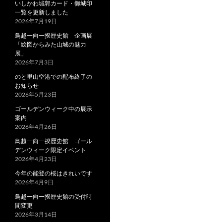
いしかわ城郭カード・御城印
一覧を更新しました
2026年7月19日
鳥越一向一揆歴史館 企画展
「絵図からみた山城の魅力
展」
2026年7月3日
のと里山空港での配布終了の
お知らせ
2026年5月23日
ゴールデンウィーク中の展示
案内
2026年4月26日
鳥越一向一揆歴史館 ゴール
デンウィーク限定イベント
2026年4月23日
今年の能登の桜はきれいです
2026年4月9日
鳥越一向一揆歴史館の受付時
間変更
2026年3月14日