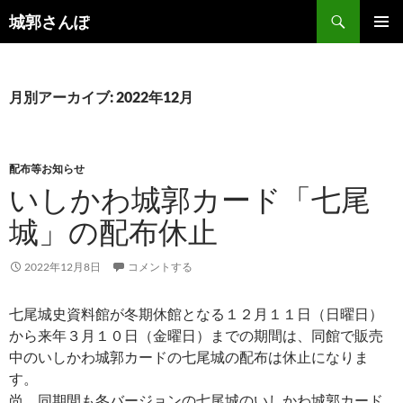
コ
検
城郭さんぽ
ン
索
メインメ
テ
ニュー
ン
ツ
月別アーカイブ: 2022年12月
へ
ス
キ
配布等お知らせ
ッ
いしかわ城郭カード「七尾
プ
城」の配布休止
2022年12月8日
コメントする
七尾城史資料館が冬期休館となる１２月１１日（日曜日）
から来年３月１０日（金曜日）までの期間は、同館で販売
中のいしかわ城郭カードの七尾城の配布は休止になりま
す。
尚、同期間も冬バージョンの七尾城のいしかわ城郭カード