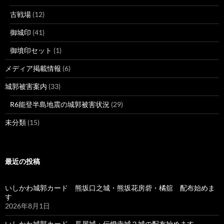
古戦場
(12)
御城印
(41)
御墳印セット
(1)
メディア掲載情報
(6)
城郭被害案内
(33)
R6能登半島地震の城郭被害状況
(29)
未分類
(15)
最近の投稿
いしかわ城郭カード 熊坂口之城・熊坂花房砦・橘舘 配布始めま
す
2026年8月1日
いしかわ城郭カード 長屋城・伝燈寺城２城の配布始めます