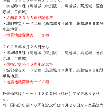
・御城印５種（鳥越城（特別版）、鳥越城、高尾城、蓮台
寺城、二曲城）
・
入館者２０万人達成記念符
・城郭被災カード２種（鳥越城Ｒ４豪雨、鳥越城Ｒ６能登
半島地震）
・
地震地殻変動カード１種
↓
２０２５年４月２６日から
・御城印５種（鳥越城（特別版）、鳥越城、高尾城、蓮台
寺城、二曲城）
・
国指定史跡４０周年記念符
・城郭被災カード２種（鳥越城Ｒ４豪雨、鳥越城Ｒ６能登
半島地震）
・
地震地殻変動カード３種
販売価格は１セット１８００円（税込）で変更ありませ
ん。
尚、国指定史跡４０周年記念符は４月２６日から単品販売