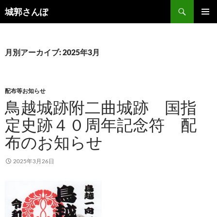
コ
検
城郭さんぽ
ン
索
メインメ
テ
ニュー
ン
ツ
月別アーカイブ: 2025年3月
へ
ス
キ
配布等お知らせ
ッ
鳥越城跡附二曲城跡 国指
プ
定史跡４０周年記念符 配
布のお知らせ
2025年3月26日