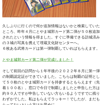
久しぶりに行くので何か追加情報はないかと検索していた
ところ、昨年４月にとやま城郭カード第二弾が５０枚追加
されたという情報を得ました。すぐに準備できる訪城済み
の３城の写真を携えて埋蔵文化財センターへ。
６枚ある武将カードは第一弾制覇していればもらえます。
とやま城郭カード第二弾が完成しました！
そして前回の訪問から１年半後の２０２２年８月に第一弾
の制覇認定証ができていました。こちらは制覇の証明とし
て５０枚のとやま城郭カードを持参するともらえます（先
着１００名）。窓口で今日で制覇しましたと申告した方は
約９０人ですが申告していない方もいるようですでに残り
わずかでした。私はもらえてラッキー！でしたが、まだも
らってないという方はお早めに。