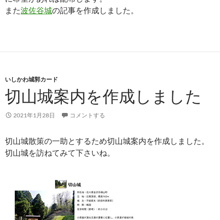
また
波佐谷城
の記事を作成しました。
いしかわ城郭カード
切山城案内を作成しました
2021年1月28日
コメントする
切山城散策の一助とするため切山城案内を作成しました。
切山城を訪ねてみて下さいね。