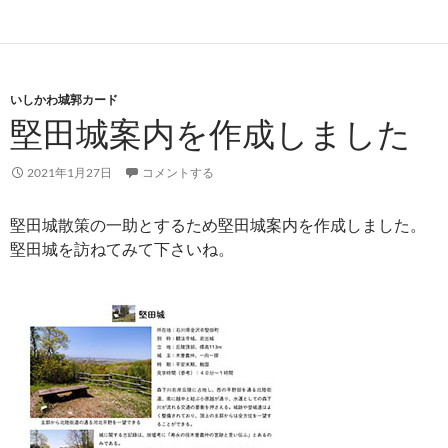
いしかわ城郭カード
堅田城案内を作成しました
2021年1月27日
コメントする
堅田城散策の一助とするため堅田城案内を作成しました。
堅田城を訪ねてみて下さいね。