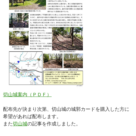
切山城案内（ＰＤＦ）
配布先が決まり次第、切山城の城郭カードを購入した方に
希望があれば配布します。
また
切山城
の記事を作成しました。