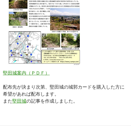
堅田城案内（ＰＤＦ）
配布先が決まり次第、堅田城の城郭カードを購入した方に
希望があれば配布します。
また
堅田城
の記事を作成しました。