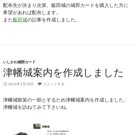
配布先が決まり次第、飯田城の城郭カードを購入した方に
希望があれば配布します。
また
飯田城
の記事を作成しました。
いしかわ城郭カード
津幡城案内を作成しました
2021年1月10日
コメントする
津幡城散策の一助とするため津幡城案内を作成しました。
津幡城を訪ねてみて下さいね。