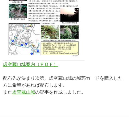
虚空蔵山城案内（ＰＤＦ）
配布先が決まり次第、虚空蔵山城の城郭カードを購入した
方に希望があれば配布します。
また
虚空蔵山城
の記事を作成しました。