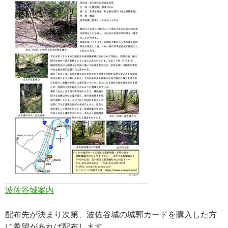
波佐谷城案内
配布先が決まり次第、波佐谷城の城郭カードを購入した方
に希望があれば配布します。