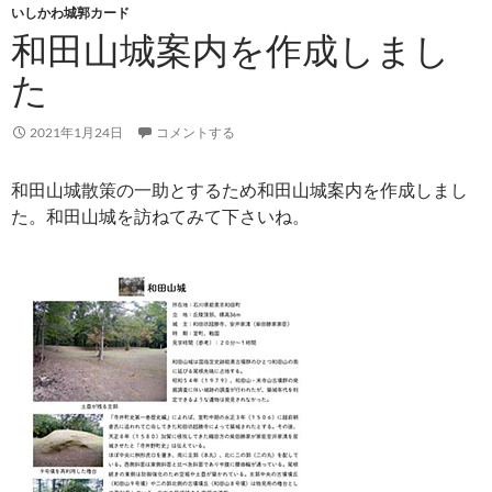
いしかわ城郭カード
和田山城案内を作成しまし
た
2021年1月24日
コメントする
和田山城散策の一助とするため和田山城案内を作成しまし
た。和田山城を訪ねてみて下さいね。