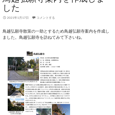
した
2021年1月17日
コメントする
鳥越弘願寺散策の一助とするため鳥越弘願寺案内を作成し
ました。鳥越弘願寺を訪ねてみて下さいね。