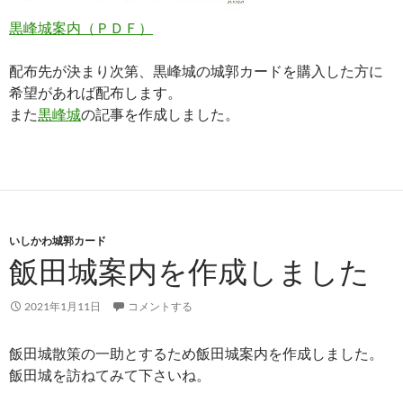
黒峰城案内（ＰＤＦ）
配布先が決まり次第、黒峰城の城郭カードを購入した方に
希望があれば配布します。
また
黒峰城
の記事を作成しました。
いしかわ城郭カード
飯田城案内を作成しました
2021年1月11日
コメントする
飯田城散策の一助とするため飯田城案内を作成しました。
飯田城を訪ねてみて下さいね。