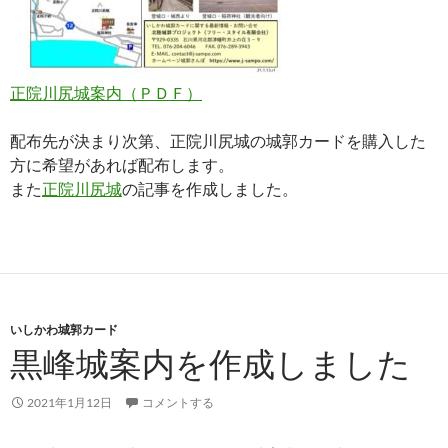
正院川尻城案内（ＰＤＦ）
配布先が決まり次第、正院川尻城の城郭カードを購入した
方に希望があれば配布します。
また
正院川尻城
の記事を作成しました。
いしかわ城郭カード
黒峰城案内を作成しました
2021年1月12日
コメントする