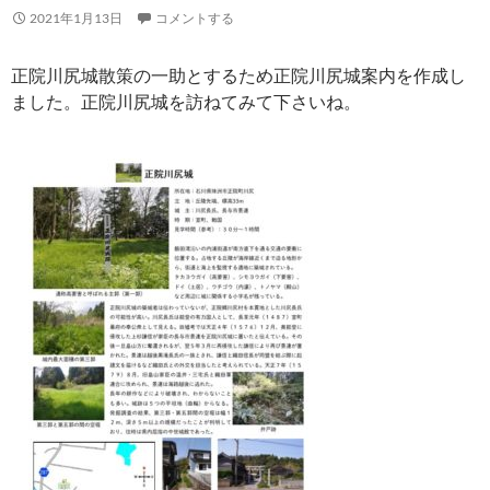
2021年1月13日
コメントする
正院川尻城散策の一助とするため正院川尻城案内を作成し
ました。正院川尻城を訪ねてみて下さいね。