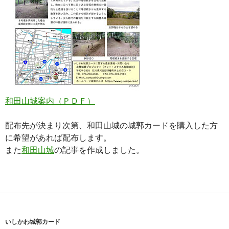
和田山城案内（ＰＤＦ）
配布先が決まり次第、和田山城の城郭カードを購入した方
に希望があれば配布します。
また
和田山城
の記事を作成しました。
いしかわ城郭カード