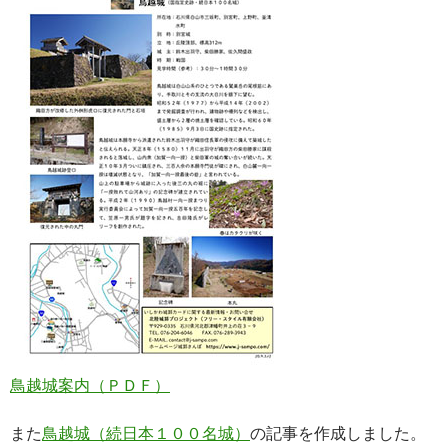
鳥越城案内（ＰＤＦ）
また
鳥越城（続日本１００名城）
の記事を作成しました。