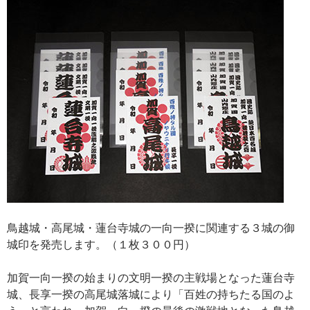
鳥越城・高尾城・蓮台寺城の一向一揆に関連する３城の御
城印を発売します。（１枚３００円）
加賀一向一揆の始まりの文明一揆の主戦場となった蓮台寺
城、長享一揆の高尾城落城により「百姓の持ちたる国のよ