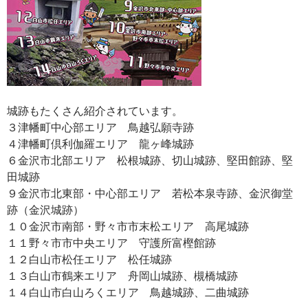
城跡もたくさん紹介されています。
３津幡町中心部エリア 鳥越弘願寺跡
４津幡町倶利伽羅エリア 龍ヶ峰城跡
６金沢市北部エリア 松根城跡、切山城跡、堅田館跡、堅
田城跡
９金沢市北東部・中心部エリア 若松本泉寺跡、金沢御堂
跡（金沢城跡）
１０金沢市南部・野々市市末松エリア 高尾城跡
１１野々市市中央エリア 守護所富樫館跡
１２白山市松任エリア 松任城跡
１３白山市鶴来エリア 舟岡山城跡、槻橋城跡
１４白山市白山ろくエリア 鳥越城跡、二曲城跡