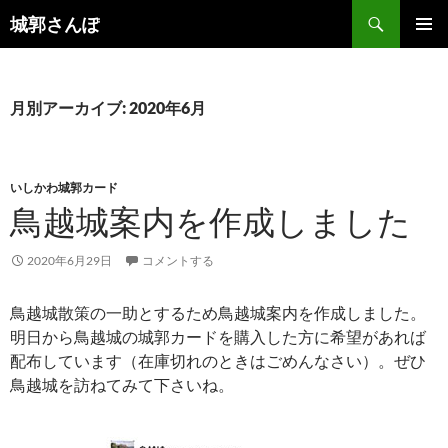
コ
検
城郭さんぽ
ン
索
メインメ
テ
ニュー
ン
ツ
月別アーカイブ: 2020年6月
へ
ス
キ
いしかわ城郭カード
ッ
鳥越城案内を作成しました
プ
2020年6月29日
コメントする
鳥越城散策の一助とするため鳥越城案内を作成しました。
明日から鳥越城の城郭カードを購入した方に希望があれば
配布しています（在庫切れのときはごめんなさい）。ぜひ
鳥越城を訪ねてみて下さいね。