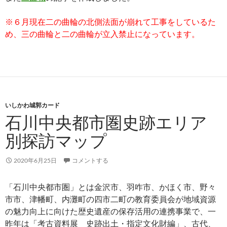
※６月現在二の曲輪の北側法面が崩れて工事をしているた
め、三の曲輪と二の曲輪が立入禁止になっています。
いしかわ城郭カード
石川中央都市圏史跡エリア
別探訪マップ
2020年6月25日
コメントする
「石川中央都市圏」とは金沢市、羽咋市、かほく市、野々
市市、津幡町、内灘町の四市二町の教育委員会が地域資源
の魅力向上に向けた歴史遺産の保存活用の連携事業で、一
昨年は「考古資料展 史跡出土・指定文化財編」、古代、