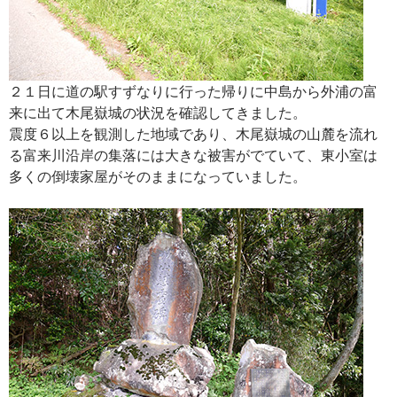
２１日に道の駅すずなりに行った帰りに中島から外浦の富
来に出て木尾嶽城の状況を確認してきました。
震度６以上を観測した地域であり、木尾嶽城の山麓を流れ
る富来川沿岸の集落には大きな被害がでていて、東小室は
多くの倒壊家屋がそのままになっていました。