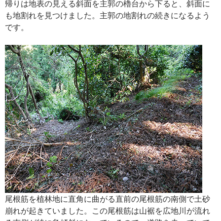
帰りは地表の見える斜面を主郭の櫓台から下ると、斜面に
も地割れを見つけました。主郭の地割れの続きになるよう
です。
尾根筋を植林地に直角に曲がる直前の尾根筋の南側で土砂
崩れが起きていました。この尾根筋は山裾を広地川が流れ