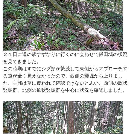
２１日に道の駅すずなりに行くのに会わせて飯田城の状況
を見てきました。
この時期はすでにシダ類が繁茂して東側からアプローチす
る道が全く見えなかったので、西側の竪堀から上りまし
た。主郭は草に覆われて確認できないと思い、西側の畝状
竪堀群、北側の畝状竪堀群を中心に状況を確認しました。