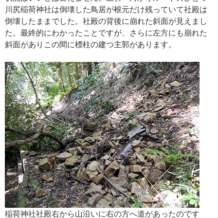
川尻稲荷神社は倒壊した鳥居が根元だけ残っていて社殿は
倒壊したままでした。社殿の背後に崩れた斜面が見えまし
た。最終的にわかったことですが、さらに左方にも崩れた
斜面がありこの間に標柱の建つ主郭があります。
稲荷神社社殿右から山沿いに右の方へ道があったのです