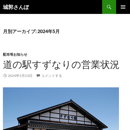
コ
検
城郭さんぽ
ン
索
メインメ
テ
ニュー
ン
ツ
月別アーカイブ: 2024年5月
へ
ス
キ
配布等お知らせ
ッ
道の駅すずなりの営業状況
プ
2024年5月23日
コメントする