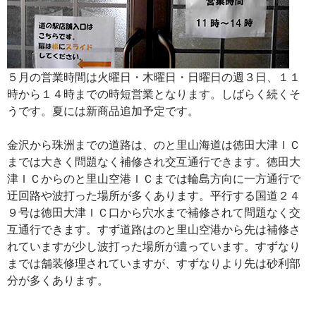
５月の営業時間は火曜日・木曜日・日曜日の週３日、１１
時から１４時までの時短営業となります。しばらく続くそ
うです。夏には新商品追加予定です。
金沢から珠洲までの道路は、のと里山海道は徳田大津ＩＣ
までは大きく問題なく補修され交互通行できます。徳田大
津ＩＣからのと里山空港ＩＣまでは輪島方向に一方通行で
迂回路や波打った場所が多くあります。平行する国道２４
９号は徳田大津ＩＣ口から穴水まで補修されて問題なく交
互通行できます。すず道路はのと里山空港から先は補修さ
れていますが少し波打った場所が遺っています。すずなり
までは舗装修理されていますが、すずなりより先は砂利部
分が多くあります。