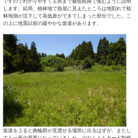
ですのでわかりやすく主郭まで最短経路で進むように説明
します。結局、植林地で急崖に見えたところは地割れで植
林地側が沈下して高低差ができてしまった部分でした。こ
の上に地震以前の緩やかな坂道があります。
坂道を上ると曲輪群が見渡せる場所に出るはずが、またし
ても一面の草叢になっていました。少なくともカード制作