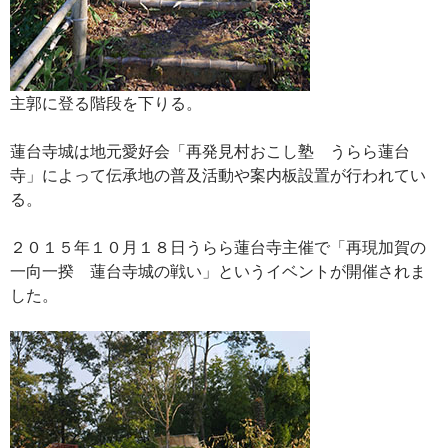
主郭に登る階段を下りる。
蓮台寺城は地元愛好会「再発見村おこし塾 うらら蓮台
寺」によって伝承地の普及活動や案内板設置が行われてい
る。
２０１５年１０月１８日うらら蓮台寺主催で「再現加賀の
一向一揆 蓮台寺城の戦い」というイベントが開催されま
した。