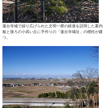
蓮台寺城で繰り広げられた文明一揆の経過を説明した案内
板と後ろの小高い丘に手作りの「蓮台寺城址」の標柱が建
つ。