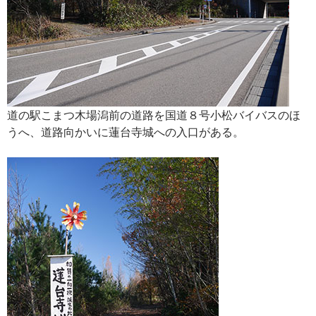
道の駅こまつ木場潟前の道路を国道８号小松バイバスのほ
うへ、道路向かいに蓮台寺城への入口がある。