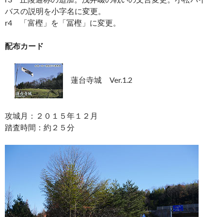
バスの説明を小字名に変更。
r4 「富樫」を「冨樫」に変更。
配布カード
蓮台寺城 Ver.1.2
攻城月：２０１５年１２月
踏査時間：約２５分