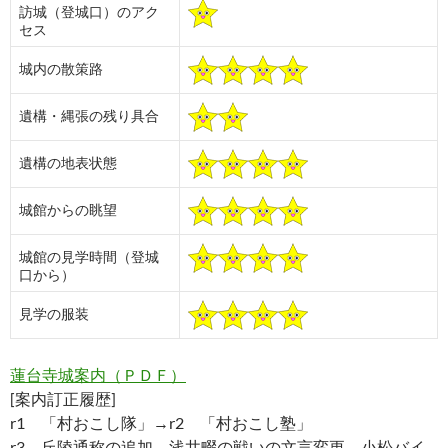
訪城（登城口）のアク
セス
城内の散策路
遺構・縄張の残り具合
遺構の地表状態
城館からの眺望
城館の見学時間（登城
口から）
見学の服装
蓮台寺城案内（ＰＤＦ）
[案内訂正履歴]
r1 「村おこし隊」→r2 「村おこし塾」
r3 丘陵通称の追加。浅井畷の戦いの文言変更。小松バイ