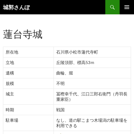
コ
検
城郭さんぽ
ン
索
メインメ
テ
ニュー
ン
蓮台寺城
ツ
へ
ス
所在地
石川県小松市蓮代寺町
キ
ッ
立地
丘陵頂部、標高53ｍ
プ
遺構
曲輪、堀
規模
不明
城主
冨樫幸千代、江口三郎右衛門（丹羽長
重家臣）
時期
戦国
駐車場
なし、道の駅こまつ木場潟の駐車場を
利用できる