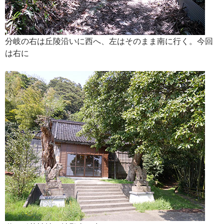
分岐の右は丘陵沿いに西へ、左はそのまま南に行く。今回
は右に