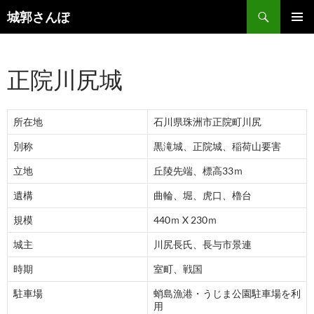
コ
検
城郭さんぽ
ン
索
メインメ
テ
ニュー
ン
正院川尻城
ツ
へ
ス
所在地
石川県珠洲市正院町川尻
キ
ッ
別称
黒滝城、正院城、稲荷山要害
プ
立地
丘陵先端、標高33ｍ
遺構
曲輪、堀、虎口、櫓台
規模
440ｍ X 230ｍ
城主
川尻長氏、長与市景連
時期
室町、戦国
駐車場
蛸島漁港・うじま公園駐車場を利
用