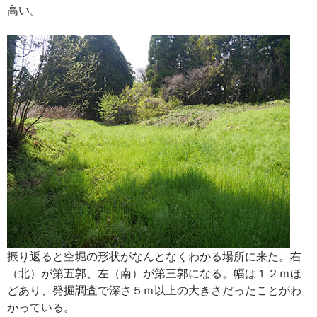
高い。
振り返ると空堀の形状がなんとなくわかる場所に来た。右
（北）が第五郭、左（南）が第三郭になる。幅は１２ｍほ
どあり、発掘調査で深さ５ｍ以上の大きさだったことがわ
かっている。