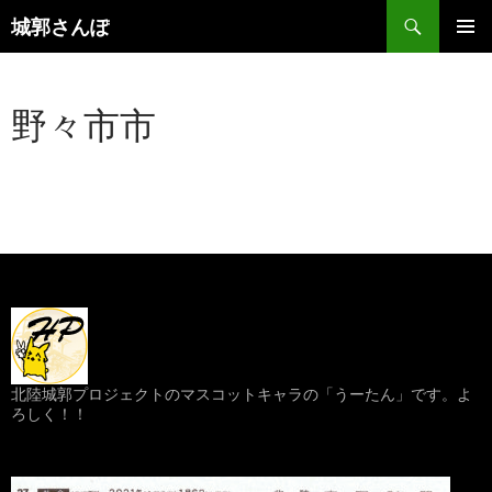
コ
検
城郭さんぽ
ン
索
メインメ
テ
ニュー
ン
野々市市
ツ
へ
ス
キ
ッ
プ
北陸城郭プロジェクトのマスコットキャラの「うーたん」です。よ
ろしく！！