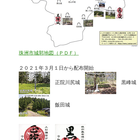
珠洲市城郭地図（ＰＤＦ）
２０２１年３月１日から配布開始
正院川尻城
黒峰
飯田城