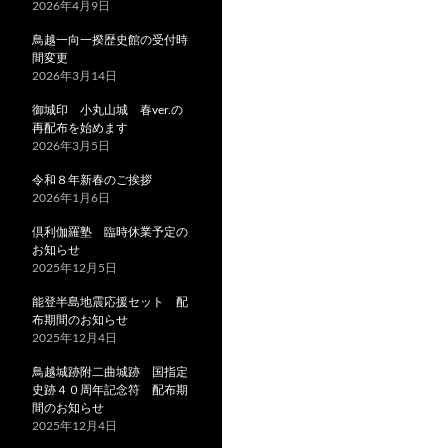
2026年4月9日
鳥越一向一揆歴史館の受付時
間変更
2026年3月14日
御城印 小丸山城 春ver.の
再配布を始めます
2026年3月5日
令和８年新春のご挨拶
2026年1月6日
倶利伽羅塾 臨時休業予定の
お知らせ
2025年12月5日
能登半島地震応援セット 配
布期間のお知らせ
2025年12月4日
鳥越城跡附二曲城跡 国指定
史跡４０周年記念符 配布期
間のお知らせ
2025年12月4日