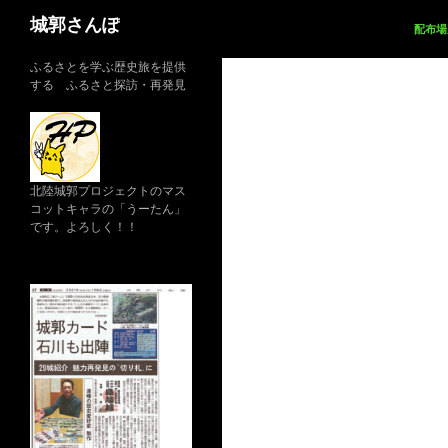
コ
検
城郭さんぽ
配布場
ン
索
テ
ふるさとを学ぶ歴史旅を提供
ン
する ふるさと探訪・再発見
ツ
へ
ス
キ
北陸城郭プロジェクトのマス
ッ
コットキャラの「うーたん」
プ
です。よろしく！！