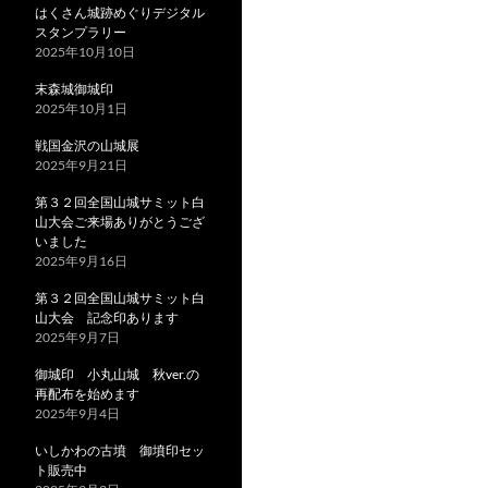
はくさん城跡めぐりデジタル
スタンプラリー
2025年10月10日
末森城御城印
2025年10月1日
戦国金沢の山城展
2025年9月21日
第３２回全国山城サミット白
山大会ご来場ありがとうござ
いました
2025年9月16日
第３２回全国山城サミット白
山大会 記念印あります
2025年9月7日
御城印 小丸山城 秋ver.の
再配布を始めます
2025年9月4日
いしかわの古墳 御墳印セッ
ト販売中