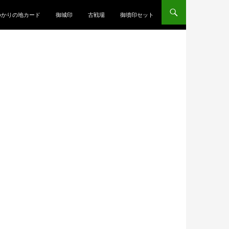
ゆかりの地カード
御城印
古戦場
御墳印セット