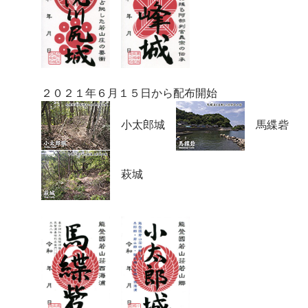
２０２１年６月１５日から配布開始
小太郎城
馬緤砦
萩城