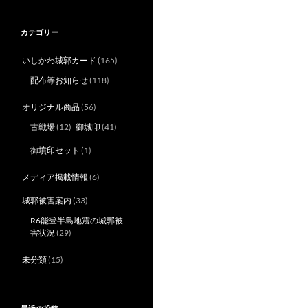
カテゴリー
いしかわ城郭カード
(165)
配布等お知らせ
(118)
オリジナル商品
(56)
古戦場
(12)
御城印
(41)
御墳印セット
(1)
メディア掲載情報
(6)
城郭被害案内
(33)
R6能登半島地震の城郭被
害状況
(29)
未分類
(15)