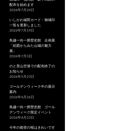
配布を始めます
2026年7月24日
いしかわ城郭カード・御城印
一覧を更新しました
2026年7月19日
鳥越一向一揆歴史館 企画展
「絵図からみた山城の魅力
展」
2026年7月3日
のと里山空港での配布終了の
お知らせ
2026年5月23日
ゴールデンウィーク中の展示
案内
2026年4月26日
鳥越一向一揆歴史館 ゴール
デンウィーク限定イベント
2026年4月23日
今年の能登の桜はきれいです