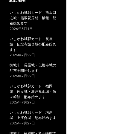
最近の投稿
いしかわ城郭カード 熊坂口
之城・熊坂花房砦・橘舘 配
布始めます
2026年8月1日
いしかわ城郭カード 長屋
城・伝燈寺城２城の配布始め
ます
2026年7月29日
御城印 長屋城・伝燈寺城の
配布を開始します
2026年7月29日
いしかわ城郭カード 福岡
館・佐良城・瀬戸丸山城・象
ヶ崎館 配布始めます
2026年7月29日
いしかわ城郭カード 坊廻
城・上河合城 配布始めます
2026年7月27日
御城印 福岡館・象ヶ崎館の