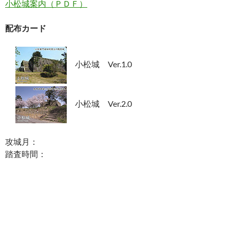
小松城案内（ＰＤＦ）
配布カード
小松城 Ver.1.0
小松城 Ver.2.0
攻城月：
踏査時間：