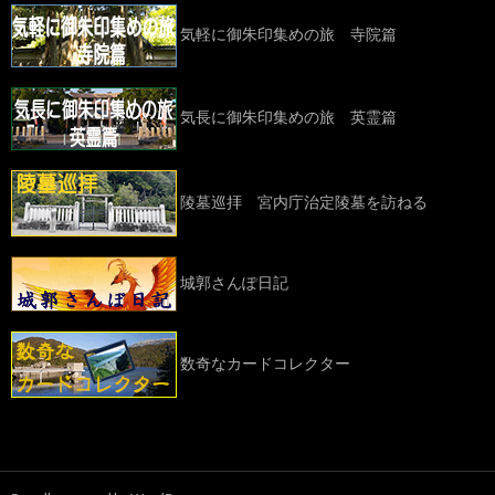
気軽に御朱印集めの旅 寺院篇
気長に御朱印集めの旅 英霊篇
陵墓巡拝 宮内庁治定陵墓を訪ねる
城郭さんぽ日記
数奇なカードコレクター