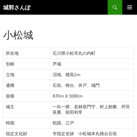
コ
検
城郭さんぽ
ン
索
メインメ
テ
ニュー
ン
小松城
ツ
へ
ス
所在地
石川県小松市丸の内町
キ
ッ
別称
芦城
プ
立地
沼地、標高2ｍ
遺構
石垣、櫓台、井戸、城門
規模
870ｍ X 1000ｍ
城主
一向一揆、若林長門守、村上頼勝、丹羽
長重、前田利常
時期
戦国、江戸
指定文化財
市指定史跡 小松城本丸櫓台石垣