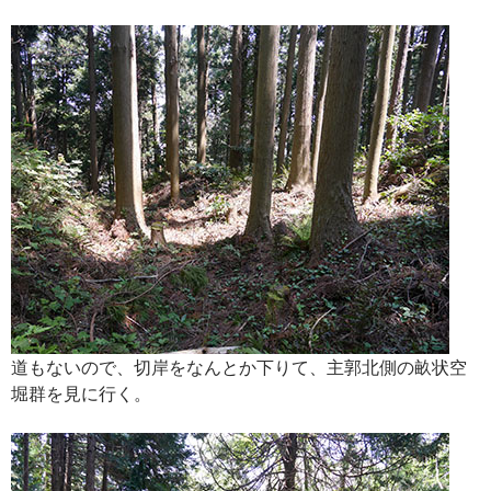
道もないので、切岸をなんとか下りて、主郭北側の畝状空
堀群を見に行く。