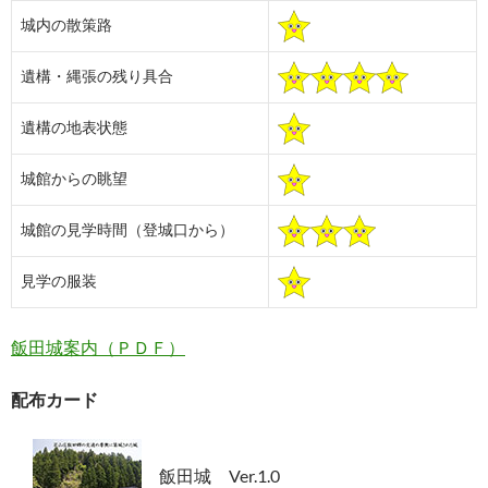
城内の散策路
遺構・縄張の残り具合
遺構の地表状態
城館からの眺望
城館の見学時間（登城口から）
見学の服装
飯田城案内（ＰＤＦ）
配布カード
飯田城 Ver.1.0