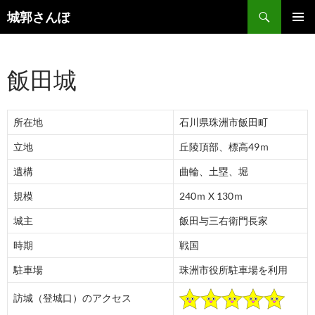
コ
検
城郭さんぽ
ン
索
メインメ
テ
ニュー
ン
飯田城
ツ
へ
ス
所在地
石川県珠洲市飯田町
キ
ッ
立地
丘陵頂部、標高49ｍ
プ
遺構
曲輪、土塁、堀
規模
240ｍ X 130ｍ
城主
飯田与三右衛門長家
時期
戦国
駐車場
珠洲市役所駐車場を利用
訪城（登城口）のアクセス