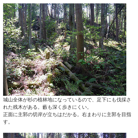
城山全体が杉の植林地になっているので、足下にも伐採さ
れた残木がある。藪も深く歩きにくい。
正面に主郭の切岸が立ちはだかる。右まわりに主郭を目指
す。