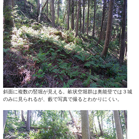
斜面に複数の竪堀が見える。畝状空堀群は奥能登では３城
のみに見られるが、藪で写真で撮るとわかりにくい。