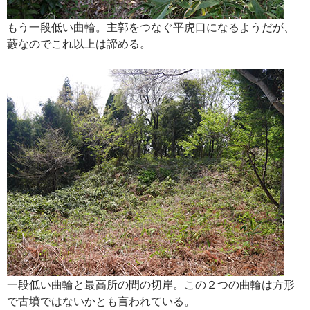
もう一段低い曲輪。主郭をつなぐ平虎口になるようだが、
藪なのでこれ以上は諦める。
一段低い曲輪と最高所の間の切岸。この２つの曲輪は方形
で古墳ではないかとも言われている。