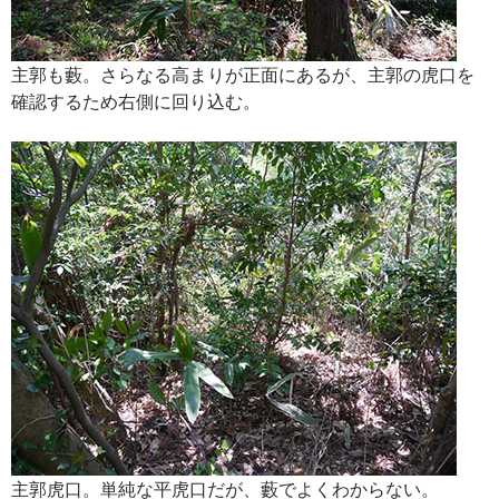
主郭も藪。さらなる高まりが正面にあるが、主郭の虎口を
確認するため右側に回り込む。
主郭虎口。単純な平虎口だが、藪でよくわからない。