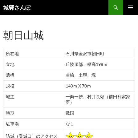
コ
検
城郭さんぽ
ン
索
メインメ
テ
ニュー
ン
朝日山城
ツ
へ
ス
所在地
石川県金沢市朝日町
キ
ッ
立地
丘陵頂部、標高198ｍ
プ
遺構
曲輪、土塁、堀
規模
140ｍ X 70ｍ
城主
一向一揆、村井長頼（前田利家家
臣）
時期
戦国
駐車場
なし
訪城（登城口）のアクセス