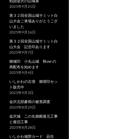
戦国金沢の山城展
2025年9月21日
第３２回全国山城サミット白
山大会ご来場ありがとうござ
いました
2025年9月16日
第３２回全国山城サミット白
山大会 記念印あります
2025年9月7日
御城印 小丸山城 秋ver.の
再配布を始めます
2025年9月4日
いしかわの古墳 御墳印セッ
ト販売中
2025年9月3日
金沢北部豪雨の被害調査
2025年8月29日
金沢城 二の丸御殿復元工事
と復旧工事
2025年8月28日
いしかわ城郭カード 莇生