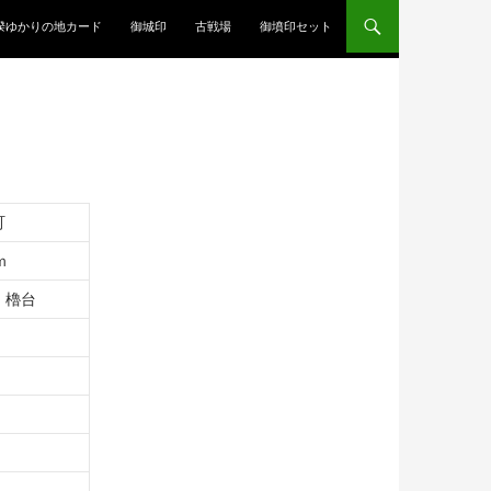
揆ゆかりの地カード
御城印
古戦場
御墳印セット
町
ｍ
、櫓台