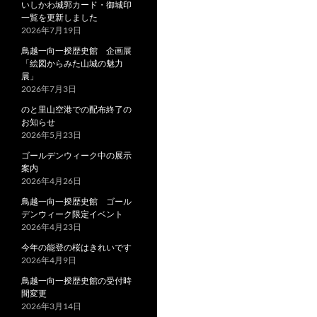
いしかわ城郭カード・御城印
一覧を更新しました
2026年7月19日
鳥越一向一揆歴史館 企画展
「絵図からみた山城の魅力
展」
2026年7月3日
のと里山空港での配布終了の
お知らせ
2026年5月23日
ゴールデンウィーク中の展示
案内
2026年4月26日
鳥越一向一揆歴史館 ゴール
デンウィーク限定イベント
2026年4月23日
今年の能登の桜はきれいです
2026年4月9日
鳥越一向一揆歴史館の受付時
間変更
2026年3月14日