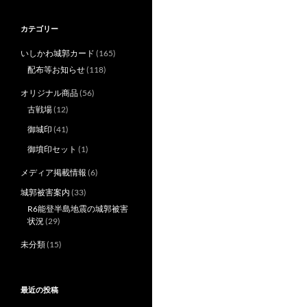
カテゴリー
いしかわ城郭カード
(165)
配布等お知らせ
(118)
オリジナル商品
(56)
古戦場
(12)
御城印
(41)
御墳印セット
(1)
メディア掲載情報
(6)
城郭被害案内
(33)
R6能登半島地震の城郭被害
状況
(29)
未分類
(15)
最近の投稿