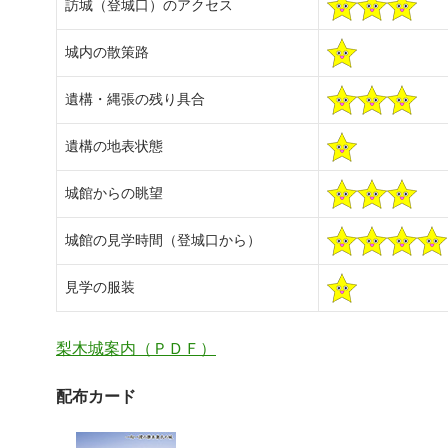
訪城（登城口）のアクセス
城内の散策路
遺構・縄張の残り具合
遺構の地表状態
城館からの眺望
城館の見学時間（登城口から）
見学の服装
梨木城案内（ＰＤＦ）
配布カード