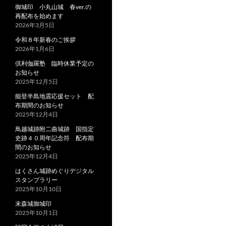
御城印 小丸山城 春ver.の
再配布を始めます
2026年3月5日
令和８年新春のご挨拶
2026年1月6日
倶利伽羅塾 臨時休業予定の
お知らせ
2025年12月5日
能登半島地震応援セット 配
布期間のお知らせ
2025年12月4日
鳥越城跡附二曲城跡 国指定
史跡４０周年記念符 配布期
間のお知らせ
2025年12月4日
はくさん城跡めぐりデジタル
スタンプラリー
2025年10月10日
末森城御城印
2025年10月1日