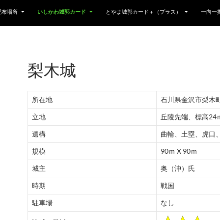
配布場所
いしかわ城郭カード
とやま城郭カード＋（プラス）
一向一
梨木城
所在地
石川県金沢市梨木
立地
丘陵先端、標高24
遺構
曲輪、土塁、虎口
規模
90ｍ X 90ｍ
城主
奥（沖）氏
時期
戦国
駐車場
なし