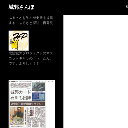
コ
検
城郭さんぽ
ン
索
テ
ふるさとを学ぶ歴史旅を提供
する ふるさと探訪・再発見
ン
ツ
へ
ス
キ
北陸城郭プロジェクトのマス
ッ
コットキャラの「うーたん」
です。よろしく！！
プ