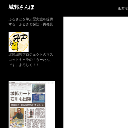
コ
検
城郭さんぽ
配布場
ン
索
テ
ふるさとを学ぶ歴史旅を提供
ン
する ふるさと探訪・再発見
ツ
へ
ス
キ
北陸城郭プロジェクトのマス
ッ
コットキャラの「うーたん」
プ
です。よろしく！！