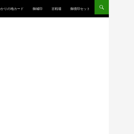
ゆかりの地カード
御城印
古戦場
御墳印セット