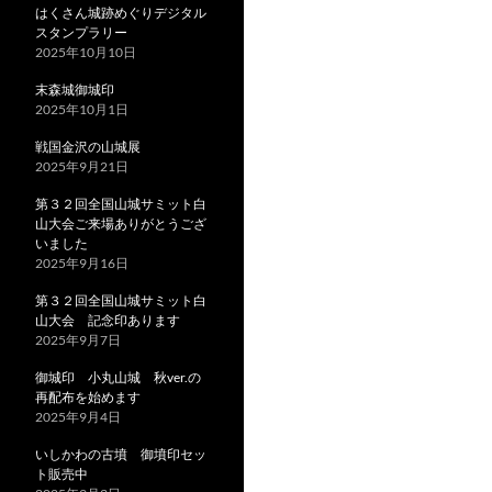
はくさん城跡めぐりデジタル
スタンプラリー
2025年10月10日
末森城御城印
2025年10月1日
戦国金沢の山城展
2025年9月21日
第３２回全国山城サミット白
山大会ご来場ありがとうござ
いました
2025年9月16日
第３２回全国山城サミット白
山大会 記念印あります
2025年9月7日
御城印 小丸山城 秋ver.の
再配布を始めます
2025年9月4日
いしかわの古墳 御墳印セッ
ト販売中