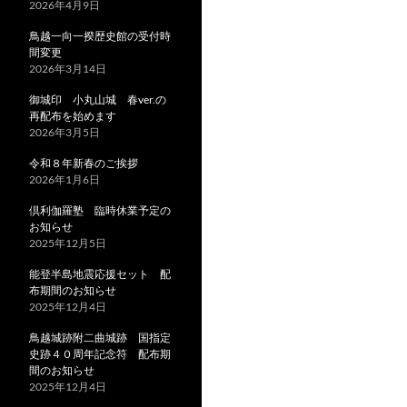
2026年4月9日
鳥越一向一揆歴史館の受付時
間変更
2026年3月14日
御城印 小丸山城 春ver.の
再配布を始めます
2026年3月5日
令和８年新春のご挨拶
2026年1月6日
倶利伽羅塾 臨時休業予定の
お知らせ
2025年12月5日
能登半島地震応援セット 配
布期間のお知らせ
2025年12月4日
鳥越城跡附二曲城跡 国指定
史跡４０周年記念符 配布期
間のお知らせ
2025年12月4日