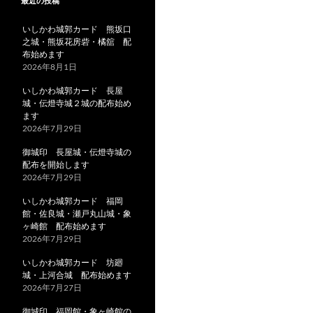
最近の投稿
いしかわ城郭カード 熊坂口
之城・熊坂花房砦・橘舘 配
布始めます
2026年8月1日
いしかわ城郭カード 長屋
城・伝燈寺城２城の配布始め
ます
2026年7月29日
御城印 長屋城・伝燈寺城の
配布を開始します
2026年7月29日
いしかわ城郭カード 福岡
館・佐良城・瀬戸丸山城・象
ヶ崎館 配布始めます
2026年7月29日
いしかわ城郭カード 坊廻
城・上河合城 配布始めます
2026年7月27日
御城印 福岡館・象ヶ崎館の