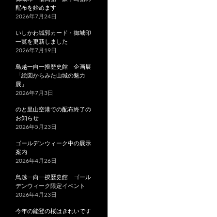
配布を始めます
2026年7月24日
いしかわ城郭カード・御城印
一覧を更新しました
2026年7月19日
鳥越一向一揆歴史館 企画展
「絵図からみた山城の魅力
展」
2026年7月3日
のと里山空港での配布終了の
お知らせ
2026年5月23日
ゴールデンウィーク中の展示
案内
2026年4月26日
鳥越一向一揆歴史館 ゴール
デンウィーク限定イベント
2026年4月23日
今年の能登の桜はきれいです