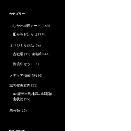
カテゴリー
いしかわ城郭カード
(165)
配布等お知らせ
(118)
オリジナル商品
(56)
古戦場
(12)
御城印
(41)
御墳印セット
(1)
メディア掲載情報
(6)
城郭被害案内
(33)
R6能登半島地震の城郭被
害状況
(29)
未分類
(15)