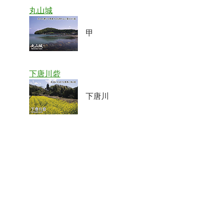
丸山城
甲
下唐川砦
下唐川