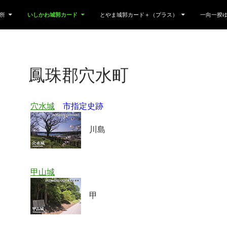
所
いしかわ城郭カード
とやま城郭カード＋（プラス）
一向一揆
鳳珠郡穴水町
穴水城
市指定史跡
川島
甲山城
甲