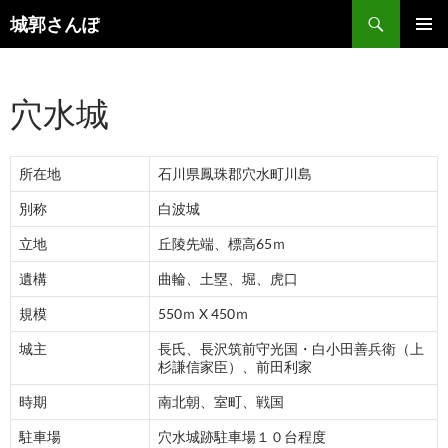
コ
検
城郭さんぽ
ン
索
メインメ
テ
ニュー
ン
穴水城
ツ
へ
ス
所在地
石川県鳳珠郡穴水町川島
キ
ッ
別称
白波城
プ
立地
丘陵先端、標高65ｍ
遺構
曲輪、土塁、堀、虎口
規模
550ｍ X 450ｍ
城主
長氏、長沢筑前守光国・白小田善兵衛（上
杉謙信家臣）、前田利家
時期
南北朝、室町、戦国
駐車場
穴水城跡駐車場１０台程度