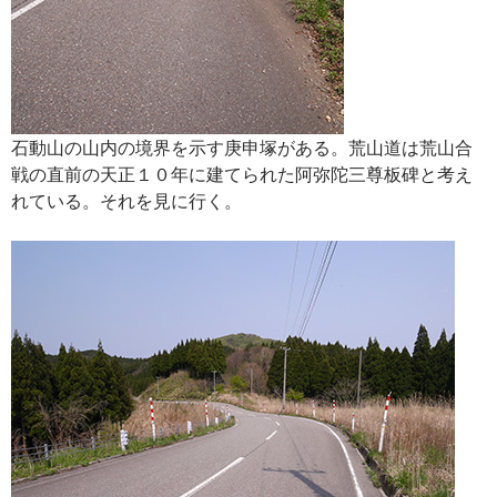
石動山の山内の境界を示す庚申塚がある。荒山道は荒山合
戦の直前の天正１０年に建てられた阿弥陀三尊板碑と考え
れている。それを見に行く。