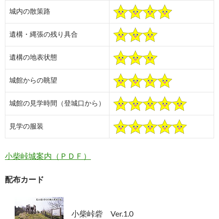
城内の散策路
遺構・縄張の残り具合
遺構の地表状態
城館からの眺望
城館の見学時間（登城口から）
見学の服装
小柴峠城案内（ＰＤＦ）
配布カード
小柴峠砦 Ver.1.0