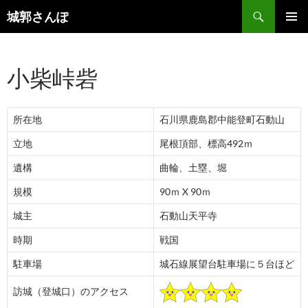
コ
検
城郭さんぽ
ン
索
メインメ
テ
ニュー
ン
小柴峠砦
ツ
へ
ス
所在地
石川県鹿島郡中能登町石動山
キ
ッ
立地
尾根頂部、標高492ｍ
プ
遺構
曲輪、土塁、堀
規模
90ｍ X 90ｍ
城主
石動山天平寺
時期
戦国
駐車場
城石線展望台駐車場に５台ほど
訪城（登城口）のアクセス