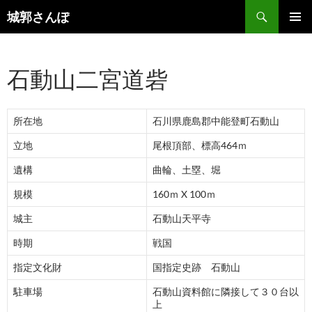
コ
検
城郭さんぽ
ン
索
メインメ
テ
ニュー
ン
石動山二宮道砦
ツ
へ
ス
所在地
石川県鹿島郡中能登町石動山
キ
ッ
立地
尾根頂部、標高464ｍ
プ
遺構
曲輪、土塁、堀
規模
160ｍ X 100ｍ
城主
石動山天平寺
時期
戦国
指定文化財
国指定史跡 石動山
駐車場
石動山資料館に隣接して３０台以
上