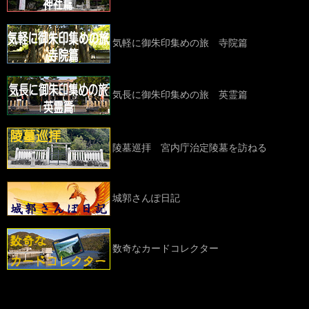
気軽に御朱印集めの旅 寺院篇
気長に御朱印集めの旅 英霊篇
陵墓巡拝 宮内庁治定陵墓を訪ねる
城郭さんぽ日記
数奇なカードコレクター