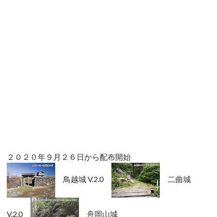
２０２０年９月２６日から配布開始
鳥越城 V.2.0
二曲城
V.2.0
舟岡山城