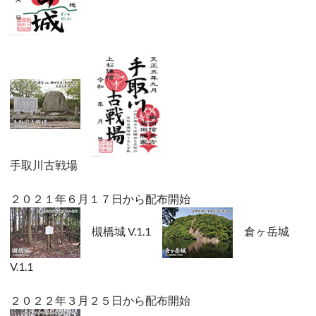
手取川古戦場
２０２１年６月１７日から配布開始
槻橋城 V.1.1
倉ヶ岳城
V.1.1
２０２２年３月２５日から配布開始