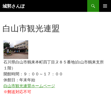
コ
検
城郭さんぽ
ン
索
メインメ
テ
ニュー
ン
白山市観光連盟
ツ
へ
ス
キ
ッ
プ
石川県白山市鶴来本町四丁目ヌ８５番地(白山市鶴来支所
１階）
開館時間：９：００～１７：００
休館日：年末年始
白山市観光連盟ホームページ
※郵送対応不可