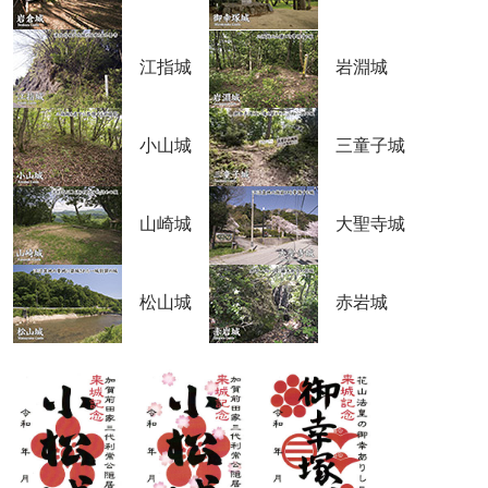
江指城
岩淵城
小山城
三童子城
山崎城
大聖寺城
松山城
赤岩城