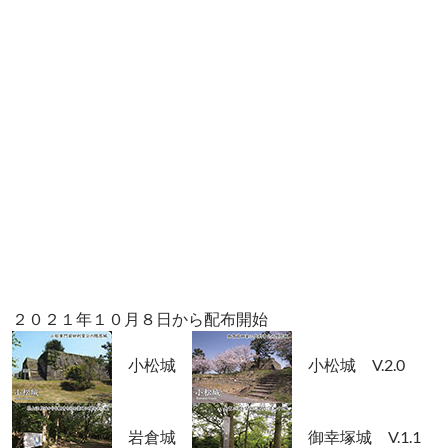
２０２１年１０月８日から配布開始
小松城
小松城 V.2.0
岩倉城
御幸塚城 V.1.1