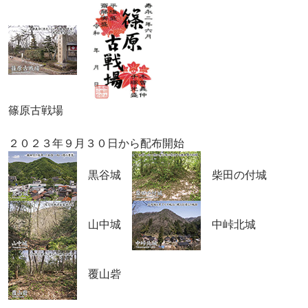
篠原古戦場
２０２３年９月３０日から配布開始
黒谷城
柴田の付城
山中城
中峠北城
覆山砦