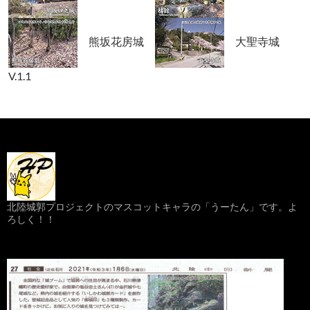
熊坂花房城
大聖寺城
V.1.1
北陸城郭プロジェクトのマスコットキャラの「うーたん」です。よ
ろしく！！