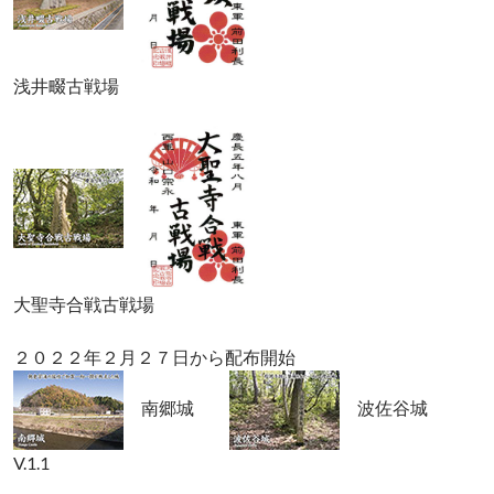
浅井畷古戦場
大聖寺合戦古戦場
２０２２年２月２７日から配布開始
南郷城
波佐谷城
V.1.1