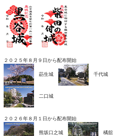
２０２５年８月９日から配布開始
莇生城
千代城
二口城
２０２６年８月１日から配布開始
熊坂口之城
橘舘