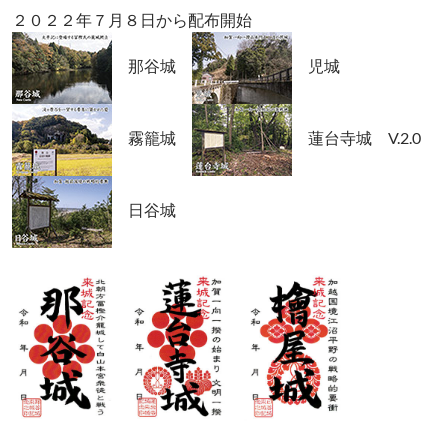
２０２２年７月８日から配布開始
那谷城
児城
霧籠城
蓮台寺城 V.2.0
日谷城