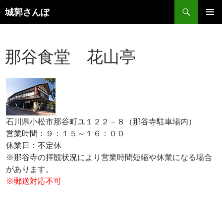
コ
検
城郭さんぽ
ン
索
メインメ
テ
ニュー
ン
那谷食堂 花山亭
ツ
へ
ス
キ
ッ
プ
石川県小松市那谷町ユ１２２－８（那谷寺駐車場内）
営業時間：９：１５～１６：００
休業日：不定休
※那谷寺の拝観状況により営業時間短縮や休業になる場合
があります。
※郵送対応不可