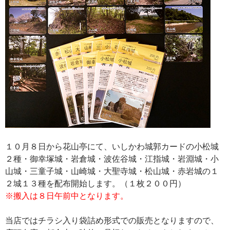
１０月８日から花山亭にて、いしかわ城郭カードの小松城
２種・御幸塚城・岩倉城・波佐谷城・江指城・岩淵城・小
山城・三童子城・山崎城・大聖寺城・松山城・赤岩城の１
２城１３種を配布開始します。（１枚２００円）
※搬入は８日午前中となります。
当店ではチラシ入り袋詰め形式での販売となりますので、