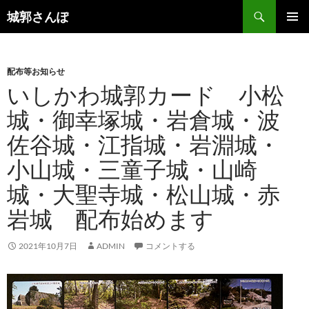
コ
検
城郭さんぽ
ン
索
メインメ
テ
ニュー
ン
配布等お知らせ
ツ
いしかわ城郭カード 小松
へ
ス
城・御幸塚城・岩倉城・波
キ
佐谷城・江指城・岩淵城・
ッ
プ
小山城・三童子城・山崎
城・大聖寺城・松山城・赤
岩城 配布始めます
2021年10月7日
ADMIN
コメントする