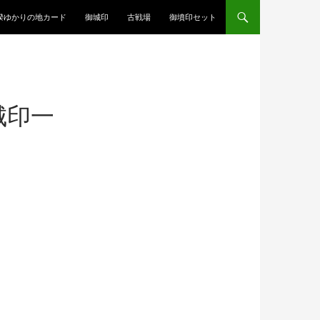
揆ゆかりの地カード
御城印
古戦場
御墳印セット
城印一