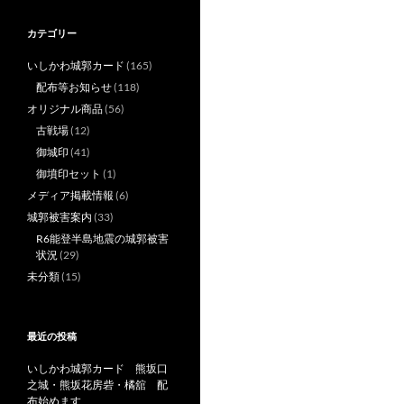
カテゴリー
いしかわ城郭カード
(165)
配布等お知らせ
(118)
オリジナル商品
(56)
古戦場
(12)
御城印
(41)
御墳印セット
(1)
メディア掲載情報
(6)
城郭被害案内
(33)
R6能登半島地震の城郭被害
状況
(29)
未分類
(15)
最近の投稿
いしかわ城郭カード 熊坂口
之城・熊坂花房砦・橘舘 配
布始めます