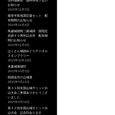
倶利伽羅塾 臨時休業予定の
お知らせ
2025年12月5日
能登半島地震応援セット 配
布期間のお知らせ
2025年12月4日
鳥越城跡附二曲城跡 国指定
史跡４０周年記念符 配布期
間のお知らせ
2025年12月4日
はくさん城跡めぐりデジタル
スタンプラリー
2025年10月10日
末森城御城印
2025年10月1日
戦国金沢の山城展
2025年9月21日
第３２回全国山城サミット白
山大会ご来場ありがとうござ
いました
2025年9月16日
第３２回全国山城サミット白
山大会 記念印あります