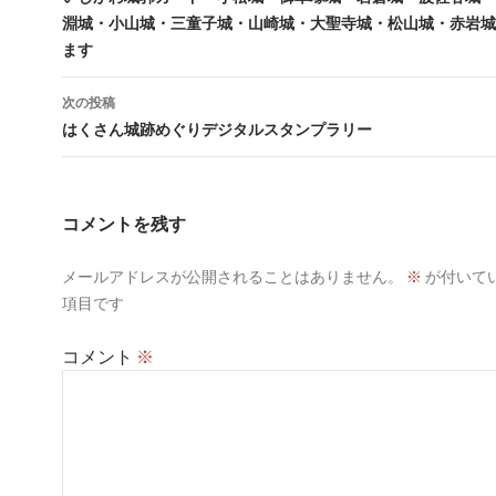
稿
淵城・小山城・三童子城・山崎城・大聖寺城・松山城・赤岩城
ナ
ます
ビ
次の投稿
ゲ
はくさん城跡めぐりデジタルスタンプラリー
ー
シ
コメントを残す
ョ
ン
メールアドレスが公開されることはありません。
※
が付いて
項目です
コメント
※