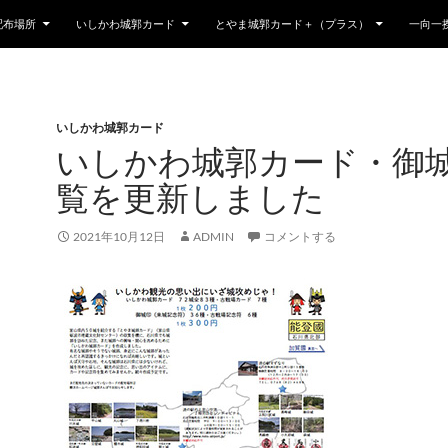
配布場所
いしかわ城郭カード
とやま城郭カード＋（プラス）
一向一
いしかわ城郭カード
いしかわ城郭カード・御
覧を更新しました
2021年10月12日
ADMIN
コメントする