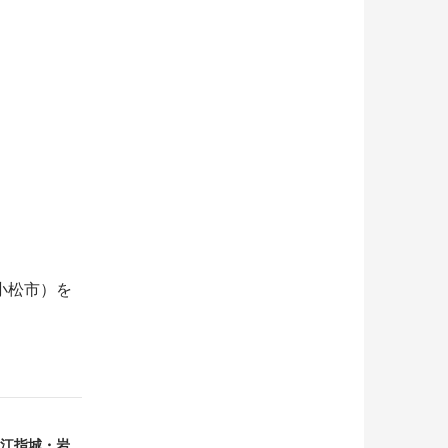
小松市）を
江指城・岩