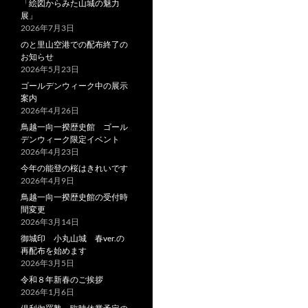
「絵図からみた山城の魅力
展」
2026年7月3日
のと里山空港での配布終了の
お知らせ
2026年5月23日
ゴールデンウィーク中の展示
案内
2026年4月26日
鳥越一向一揆歴史館 ゴール
デンウィーク限定イベント
2026年4月23日
今年の能登の桜はきれいです
2026年4月9日
鳥越一向一揆歴史館の受付時
間変更
2026年3月14日
御城印 小丸山城 春ver.の
再配布を始めます
2026年3月5日
令和８年新春のご挨拶
2026年1月6日