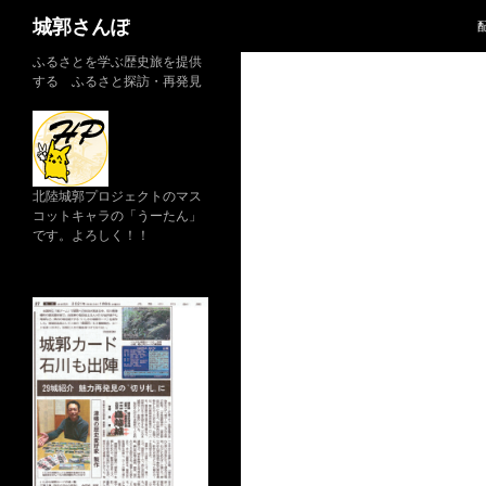
検
城郭さんぽ
索
コ
ふるさとを学ぶ歴史旅を提供
する ふるさと探訪・再発見
ン
テ
ン
ツ
へ
北陸城郭プロジェクトのマス
コットキャラの「うーたん」
ス
です。よろしく！！
キ
ッ
プ