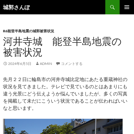
コ
検
城郭さんぽ
ン
索
メインメ
テ
ニュー
ン
R6能登半島地震の城郭被害状況
ツ
河井寺城 能登半島地震の
へ
ス
被害状況
キ
ッ
2024年6月5日
ADMIN
コメントする
プ
先月２２日に輪島市の河井寺城比定地にあたる重蔵神社の
状況を見てきました。テレビで見ているのとはあまりにも
違う光景にどう伝えようか悩んでいましたが、多くの写真
を掲載して未だにこういう状況であることが伝わればいい
なと思います。