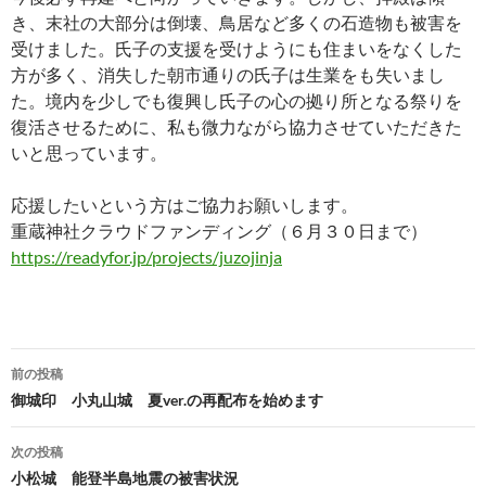
き、末社の大部分は倒壊、鳥居など多くの石造物も被害を
受けました。氏子の支援を受けようにも住まいをなくした
方が多く、消失した朝市通りの氏子は生業をも失いまし
た。境内を少しでも復興し氏子の心の拠り所となる祭りを
復活させるために、私も微力ながら協力させていただきた
いと思っています。
応援したいという方はご協力お願いします。
重蔵神社クラウドファンディング（６月３０日まで）
https://readyfor.jp/projects/juzojinja
投
前の投稿
稿
御城印 小丸山城 夏ver.の再配布を始めます
ナ
次の投稿
ビ
小松城 能登半島地震の被害状況