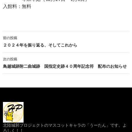
入館料：無料
投
前の投稿
稿
２０２４年を振り返る、そしてこれから
ナ
次の投稿
ビ
鳥越城跡附二曲城跡 国指定史跡４０周年記念符 配布のお知らせ
ゲ
ー
シ
ョ
ン
北陸城郭プロジェクトのマスコットキャラの「うーたん」です。よ
ろしく！！