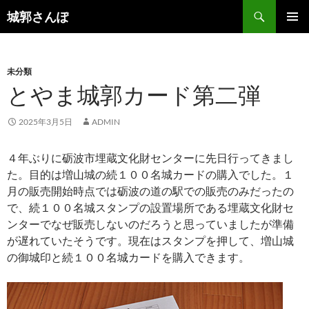
コ
検
城郭さんぽ
ン
索
メインメ
テ
ニュー
ン
未分類
ツ
とやま城郭カード第二弾
へ
ス
キ
2025年3月5日
ADMIN
ッ
プ
４年ぶりに砺波市埋蔵文化財センターに先日行ってきまし
た。目的は増山城の続１００名城カードの購入でした。１
月の販売開始時点では砺波の道の駅での販売のみだったの
で、続１００名城スタンプの設置場所である埋蔵文化財セ
ンターでなぜ販売しないのだろうと思っていましたが準備
が遅れていたそうです。現在はスタンプを押して、増山城
の御城印と続１００名城カードを購入できます。