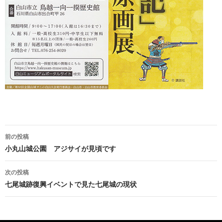
投
前の投稿
稿
小丸山城公園 アジサイが見頃です
ナ
次の投稿
ビ
七尾城跡復興イベントで見た七尾城の現状
ゲ
ー