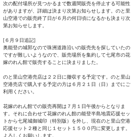
次の配付場所が見つかるまで数週間販売を停止する可能性
がありますが、詳細は決まり次第お知らせします。のと里
山空港での販売終了日が６月の何日頃になるかも決まり次
第お知らせします。
[６月９日追記]
奥能登の城郭なので珠洲道路沿いの販売先を探していたの
ですが難しいようなので、販売場所を集約して七尾市の花
嫁のれん館で販売することに決まりました。
のと里山空港売店は２２日に撤収する予定です。のと里山
空港売店で購入する予定の方は６月２１日（日）までにご
利用ください。
花嫁のれん館での販売再開は７月１日午後からとなりま
す。それに合わせて花嫁のれん館の能登半島地震応援セッ
トから七尾城御城印（特別版）を外し、現在のと里山空港
応援セット２種と同じ１セット１５００円に変更します。
よろしくお願いします。