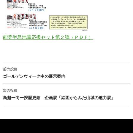
能登半島地震応援セット第２弾（ＰＤＦ）
投
前の投稿
稿
ゴールデンウィーク中の展示案内
ナ
次の投稿
ビ
鳥越一向一揆歴史館 企画展「絵図からみた山城の魅力展」
ゲ
ー
シ