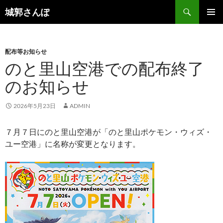
コ
検
城郭さんぽ
ン
索
メインメ
テ
ニュー
ン
配布等お知らせ
ツ
のと里山空港での配布終了
へ
ス
のお知らせ
キ
ッ
2026年5月23日
ADMIN
プ
７月７日にのと里山空港が「のと里山ポケモン・ウィズ・
ユー空港」に名称が変更となります。