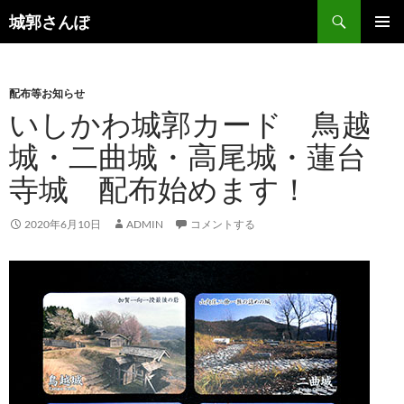
コ
検
城郭さんぽ
ン
索
メインメ
テ
ニュー
ン
配布等お知らせ
ツ
いしかわ城郭カード 鳥越
へ
ス
城・二曲城・高尾城・蓮台
キ
寺城 配布始めます！
ッ
プ
2020年6月10日
ADMIN
コメントする