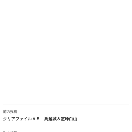
投
前の投稿
稿
クリアファイルＡ５ 鳥越城＆霊峰白山
ナ