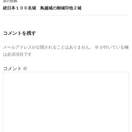
次の投稿
ビ
続日本１００名城 鳥越城の御城印他２城
ゲ
ー
コメントを残す
シ
メールアドレスが公開されることはありません。
※
が付いている欄
ョ
は必須項目です
ン
コメント
※