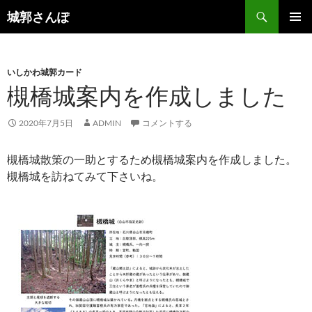
コ
検
城郭さんぽ
ン
索
メインメ
テ
ニュー
ン
いしかわ城郭カード
ツ
槻橋城案内を作成しました
へ
ス
キ
2020年7月5日
ADMIN
コメントする
ッ
プ
槻橋城散策の一助とするため槻橋城案内を作成しました。
槻橋城を訪ねてみて下さいね。