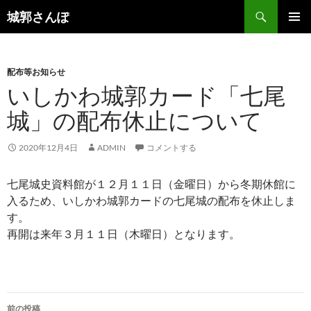
コ
検
城郭さんぽ
ン
索
メインメ
テ
ニュー
ン
配布等お知らせ
ツ
いしかわ城郭カード「七尾
へ
ス
城」の配布休止について
キ
ッ
2020年12月4日
ADMIN
コメントする
プ
七尾城史資料館が１２月１１日（金曜日）から冬期休館に
入るため、いしかわ城郭カードの七尾城の配布を休止しま
す。
再開は来年３月１１日（木曜日）となります。
投
前の投稿