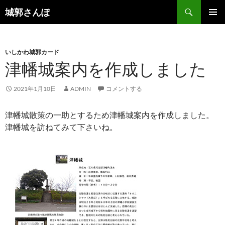
コ
検
城郭さんぽ
ン
索
メインメ
テ
ニュー
ン
いしかわ城郭カード
ツ
津幡城案内を作成しました
へ
ス
キ
2021年1月10日
ADMIN
コメントする
ッ
プ
津幡城散策の一助とするため津幡城案内を作成しました。
津幡城を訪ねてみて下さいね。