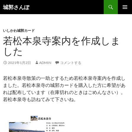
コ
検
城郭さんぽ
ン
索
メインメ
テ
ニュー
ン
いしかわ城郭カード
ツ
若松本泉寺案内を作成しま
へ
ス
した
キ
ッ
2021年1月2日
ADMIN
コメントする
プ
若松本泉寺散策の一助とするため若松本泉寺案内を作成し
ました。若松本泉寺の城郭カードを購入した方に希望があ
れば配布しています（在庫切れのときはごめんなさい）。
若松本泉寺も訪ねてみて下さいね。