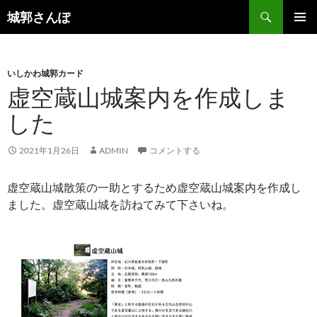
コ
検
城郭さんぽ
ン
索
メインメ
テ
ニュー
ン
いしかわ城郭カード
ツ
虚空蔵山城案内を作成しま
へ
ス
した
キ
ッ
2021年1月26日
ADMIN
コメントする
プ
虚空蔵山城散策の一助とするため虚空蔵山城案内を作成し
ました。虚空蔵山城を訪ねてみて下さいね。