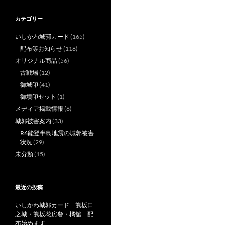
カテゴリー
いしかわ城郭カード
(165)
配布等お知らせ
(118)
オリジナル商品
(56)
古戦場
(12)
御城印
(41)
御墳印セット
(1)
メディア掲載情報
(6)
城郭被害案内
(33)
R6能登半島地震の城郭被害
状況
(29)
未分類
(15)
最近の投稿
いしかわ城郭カード 熊坂口
之城・熊坂花房砦・橘舘 配
布始めます