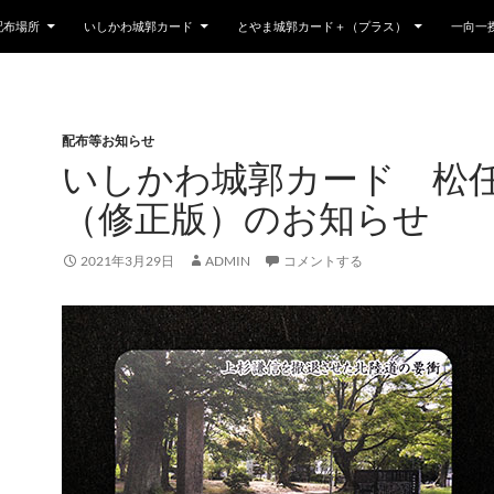
配布場所
いしかわ城郭カード
とやま城郭カード＋（プラス）
一向一
配布等お知らせ
いしかわ城郭カード 松
（修正版）のお知らせ
2021年3月29日
ADMIN
コメントする