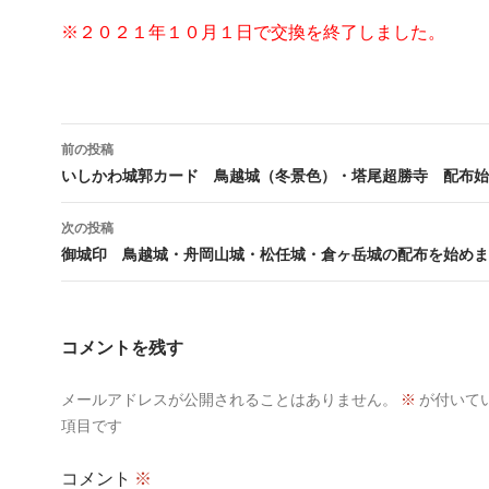
※２０２１年１０月１日で交換を終了しました。
投
前の投稿
稿
いしかわ城郭カード 鳥越城（冬景色）・塔尾超勝寺 配布始
ナ
次の投稿
ビ
御城印 鳥越城・舟岡山城・松任城・倉ヶ岳城の配布を始めま
ゲ
ー
コメントを残す
シ
メールアドレスが公開されることはありません。
※
が付いて
ョ
項目です
ン
コメント
※