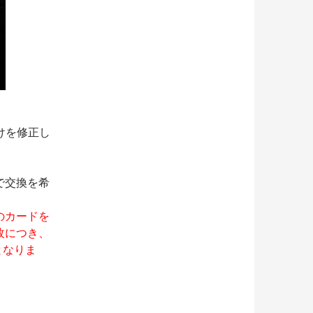
けを修正し
方で交換を希
。
」のカードを
１枚につき、
収となりま