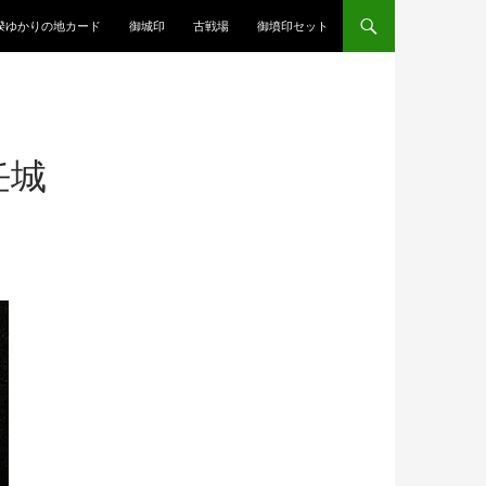
揆ゆかりの地カード
御城印
古戦場
御墳印セット
任城