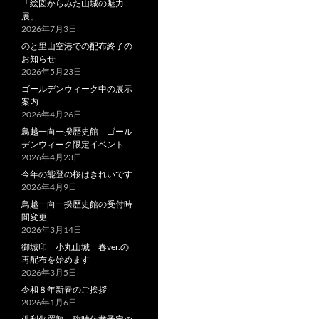
「絵図からみた山城の魅力
展」
2026年7月3日
のと里山空港での配布終了の
お知らせ
2026年5月23日
ゴールデンウィーク中の展示
案内
2026年4月26日
鳥越一向一揆歴史館 ゴール
デンウィーク限定イベント
2026年4月23日
今年の能登の桜はきれいです
2026年4月9日
鳥越一向一揆歴史館の受付時
間変更
2026年3月14日
御城印 小丸山城 春ver.の
再配布を始めます
2026年3月5日
令和８年新春のご挨拶
2026年1月6日