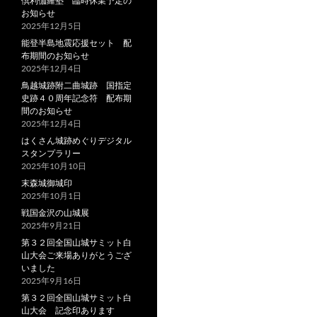
倶利伽羅塾 臨時休業予定の
お知らせ
2025年12月5日
能登半島地震応援セット 配
布期間のお知らせ
2025年12月4日
鳥越城跡附二曲城跡 国指定
史跡４０周年記念符 配布期
間のお知らせ
2025年12月4日
はくさん城跡めぐりデジタル
スタンプラリー
2025年10月10日
末森城御城印
2025年10月1日
戦国金沢の山城展
2025年9月21日
第３２回全国山城サミット白
山大会ご来場ありがとうござ
いました
2025年9月16日
第３２回全国山城サミット白
山大会 記念印あります