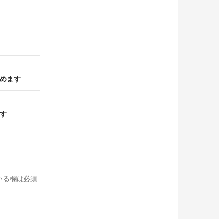
めます
す
いる欄は必須