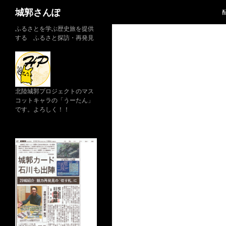
検
城郭さんぽ
索
コ
ふるさとを学ぶ歴史旅を提供
する ふるさと探訪・再発見
ン
テ
ン
ツ
へ
北陸城郭プロジェクトのマス
コットキャラの「うーたん」
ス
です。よろしく！！
キ
ッ
プ