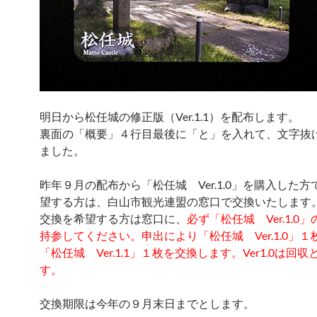
明日から松任城の修正版（Ver.1.1）を配布します。
裏面の「概要」４行目最後に「と」を入れて、文字抜
ました。
昨年９月の配布から「松任城 Ver.1.0」を購入した
望する方は、白山市観光連盟の窓口で交換いたします
交換を希望する方は窓口に、
必ず「松任城 Ver.1.0
持参してください。申出により「松任城 Ver.1.0」
「松任城 Ver.1.1」１枚を交換します。Ver1.0は回
す。
交換期限は今年の９月末日までとします。