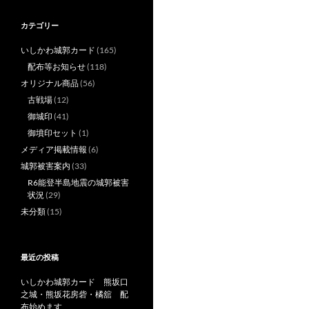
カテゴリー
いしかわ城郭カード
(165)
配布等お知らせ
(118)
オリジナル商品
(56)
古戦場
(12)
御城印
(41)
御墳印セット
(1)
メディア掲載情報
(6)
城郭被害案内
(33)
R6能登半島地震の城郭被害
状況
(29)
未分類
(15)
最近の投稿
いしかわ城郭カード 熊坂口
之城・熊坂花房砦・橘舘 配
布始めます