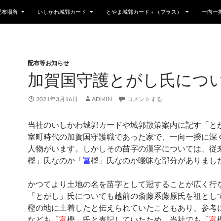
配布場所
いしかわ城郭カード
とやま城郭カード＋（プラス）
一向一
配布等お知らせ
加賀国守護とがし氏につ
2021年3月16日
ADMIN
コメントする
当社のいしかわ城郭カードや城郭散策案内に記す「と
室町時代の加賀国守護職であった家で、一向一揆に深
人物がいます。しかしその苗字の漢字については、従
樫」氏なのか「
冨
樫」氏なのか曖昧な部分がありまし
かつてより土地の名を苗字として冠することが広く行
「とがし」氏についても越前の斎藤系藤原氏を祖とし
樫の地に土着したと伝えられていたこともあり、参考
なども「
富
樫」氏と表記していたため、当社でも「
富