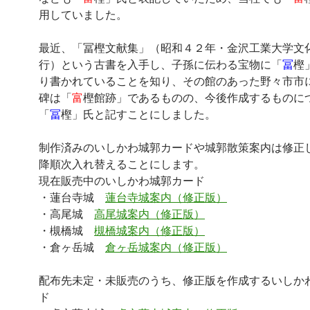
用していました。
最近、「冨樫文献集」（昭和４２年・金沢工業大学文
行）という古書を入手し、子孫に伝わる宝物に「
冨
樫
り書かれていることを知り、その館のあった野々市市
碑は「
富
樫館跡」であるものの、今後作成するものに
「
冨
樫」氏と記すことにしました。
制作済みのいしかわ城郭カードや城郭散策案内は修正
降順次入れ替えることにします。
現在販売中のいしかわ城郭カード
・蓮台寺城
蓮台寺城案内（修正版）
・高尾城
高尾城案内（修正版）
・槻橋城
槻橋城案内（修正版）
・倉ヶ岳城
倉ヶ岳城案内（修正版）
配布先未定・未販売のうち、修正版を作成するいしか
ド