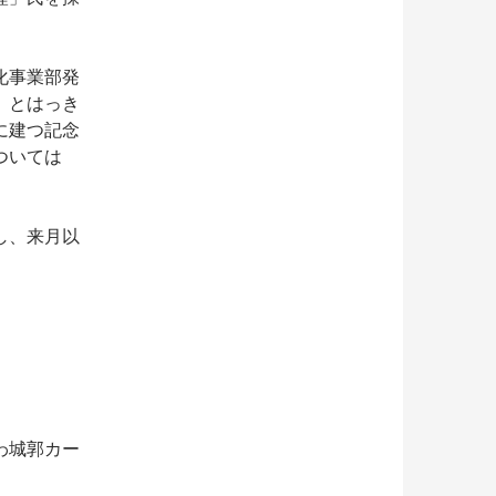
化事業部発
」とはっき
に建つ記念
ついては
し、来月以
わ城郭カー