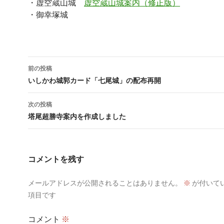
・虚空蔵山城
虚空蔵山城案内（修正版）
・御幸塚城
投
前の投稿
稿
いしかわ城郭カード「七尾城」の配布再開
ナ
次の投稿
ビ
塔尾超勝寺案内を作成しました
ゲ
ー
コメントを残す
シ
メールアドレスが公開されることはありません。
※
が付いて
ョ
項目です
ン
コメント
※