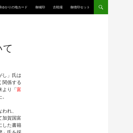
揆ゆかりの地カード
御城印
古戦場
御墳印セット
いて
がし」氏は
く関係する
来より「
富
た。
なわれ、
て加賀国富
にした書籍
樫」氏を採