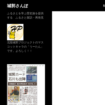
検
城郭さんぽ
索
コ
ふるさとを学ぶ歴史旅を提供
する ふるさと探訪・再発見
ン
テ
ン
ツ
へ
北陸城郭プロジェクトのマス
コットキャラの「うーたん」
ス
です。よろしく！！
キ
ッ
プ