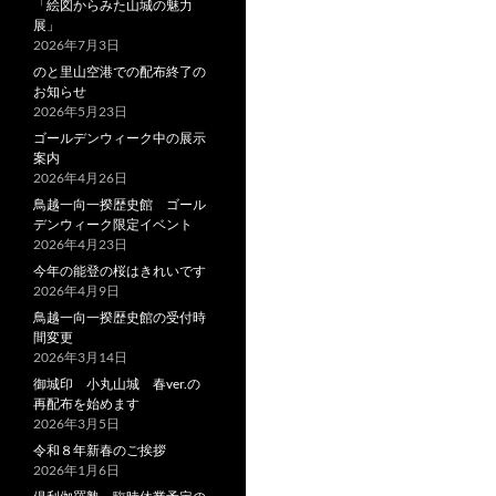
「絵図からみた山城の魅力
展」
2026年7月3日
のと里山空港での配布終了の
お知らせ
2026年5月23日
ゴールデンウィーク中の展示
案内
2026年4月26日
鳥越一向一揆歴史館 ゴール
デンウィーク限定イベント
2026年4月23日
今年の能登の桜はきれいです
2026年4月9日
鳥越一向一揆歴史館の受付時
間変更
2026年3月14日
御城印 小丸山城 春ver.の
再配布を始めます
2026年3月5日
令和８年新春のご挨拶
2026年1月6日