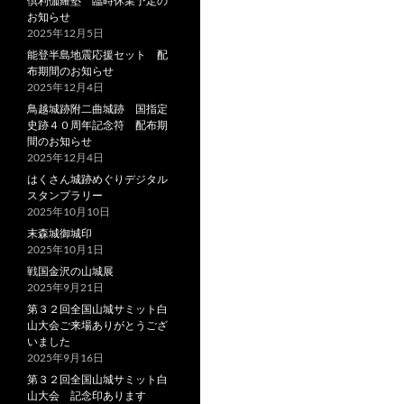
倶利伽羅塾 臨時休業予定の
お知らせ
2025年12月5日
能登半島地震応援セット 配
布期間のお知らせ
2025年12月4日
鳥越城跡附二曲城跡 国指定
史跡４０周年記念符 配布期
間のお知らせ
2025年12月4日
はくさん城跡めぐりデジタル
スタンプラリー
2025年10月10日
末森城御城印
2025年10月1日
戦国金沢の山城展
2025年9月21日
第３２回全国山城サミット白
山大会ご来場ありがとうござ
いました
2025年9月16日
第３２回全国山城サミット白
山大会 記念印あります