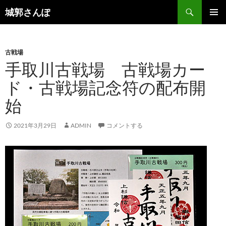
コ
検
城郭さんぽ
ン
索
メインメ
テ
ニュー
ン
古戦場
ツ
手取川古戦場 古戦場カー
へ
ス
ド・古戦場記念符の配布開
キ
始
ッ
プ
2021年3月29日
ADMIN
コメントする