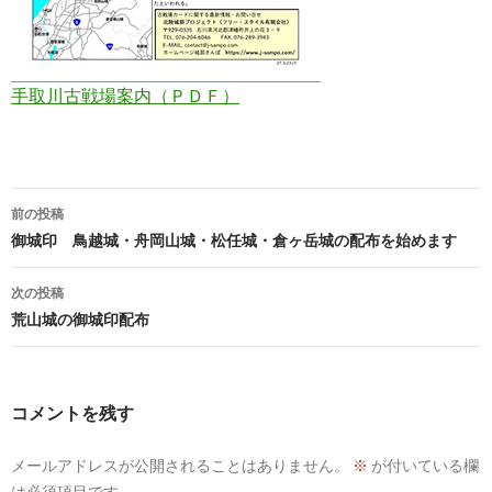
手取川古戦場案内（ＰＤＦ）
投
前の投稿
稿
御城印 鳥越城・舟岡山城・松任城・倉ヶ岳城の配布を始めます
ナ
次の投稿
ビ
荒山城の御城印配布
ゲ
ー
コメントを残す
シ
メールアドレスが公開されることはありません。
※
が付いている欄
ョ
は必須項目です