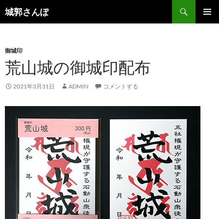
コ
検
城郭さんぽ
ン
索
メインメ
テ
ニュー
ン
御城印
ツ
荒山城の御城印配布
へ
ス
キ
2021年3月31日
ADMIN
コメントする
ッ
プ