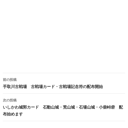
投
前の投稿
稿
手取川古戦場 古戦場カード・古戦場記念符の配布開始
ナ
次の投稿
ビ
いしかわ城郭カード 石動山城・荒山城・石場山城・小柴峠砦 配
布始めます
ゲ
ー