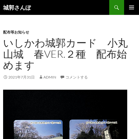
コ
検
城郭さんぽ
ン
索
メインメ
テ
ニュー
ン
配布等お知らせ
ツ
いしかわ城郭カード 小丸
へ
ス
山城 春VER.２種 配布始
キ
めます
ッ
プ
2021年7月31日
ADMIN
コメントする