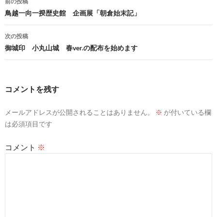
前の投稿
稿
鳥越一向一揆歴史館 企画展「朝倉始末記」
ナ
次の投稿
ビ
御城印 小丸山城 春ver.の配布を始めます
ゲ
ー
コメントを残す
シ
メールアドレスが公開されることはありません。
※
が付いている欄
ョ
は必須項目です
ン
コメント
※