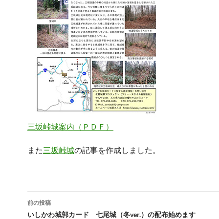
三坂峠城案内（ＰＤＦ）
また
三坂峠城
の記事を作成しました。
投
前の投稿
稿
いしかわ城郭カード 七尾城（冬ver.）の配布始めます