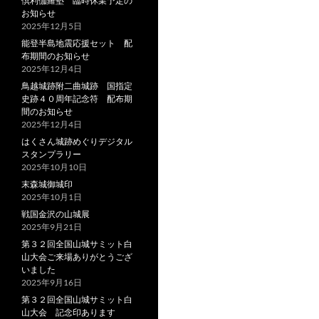
倶利伽羅塾 臨時休業予定の
お知らせ
2025年12月5日
能登半島地震応援セット 配
布期間のお知らせ
2025年12月4日
鳥越城跡附二曲城跡 国指定
史跡４０周年記念符 配布期
間のお知らせ
2025年12月4日
はくさん城跡めぐりデジタル
スタンプラリー
2025年10月10日
末森城御城印
2025年10月1日
戦国金沢の山城展
2025年9月21日
第３２回全国山城サミット白
山大会ご来場ありがとうござ
いました
2025年9月16日
第３２回全国山城サミット白
山大会 記念印あります