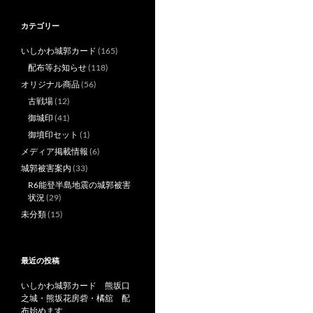
カテゴリー
いしかわ城郭カード
(165)
配布等お知らせ
(118)
オリジナル商品
(56)
古戦場
(12)
御城印
(41)
御墳印セット
(1)
メディア掲載情報
(6)
城郭被害案内
(33)
R6能登半島地震の城郭被害
状況
(29)
未分類
(15)
最近の投稿
いしかわ城郭カード 熊坂口
之城・熊坂花房砦・橘舘 配
布始めます