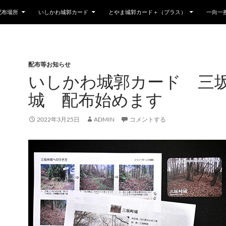
配布場所
いしかわ城郭カード
とやま城郭カード＋（プラス）
一向一
配布等お知らせ
いしかわ城郭カード 三
城 配布始めます
2022年3月25日
ADMIN
コメントする