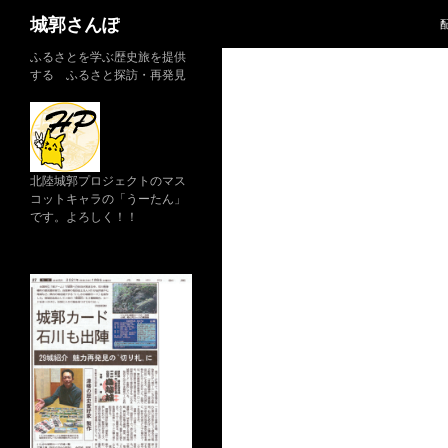
検
城郭さんぽ
索
コ
ふるさとを学ぶ歴史旅を提供
する ふるさと探訪・再発見
ン
テ
ン
ツ
へ
北陸城郭プロジェクトのマス
コットキャラの「うーたん」
ス
です。よろしく！！
キ
ッ
プ