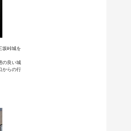
三坂峠城を
態の良い城
口からの行