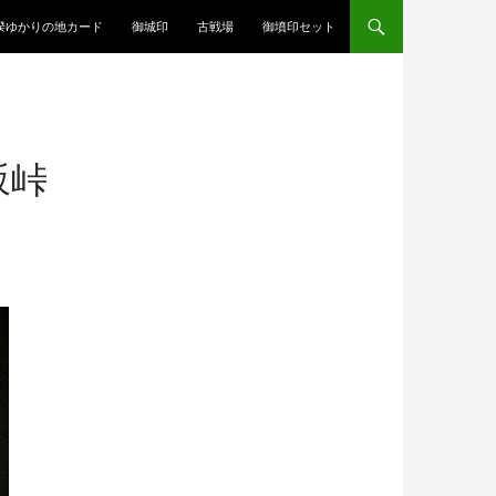
揆ゆかりの地カード
御城印
古戦場
御墳印セット
坂峠