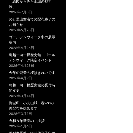
「絵図からみた山城の魅力
展」
2026年7月3日
のと里山空港での配布終了の
お知らせ
2026年5月23日
ゴールデンウィーク中の展示
案内
2026年4月26日
鳥越一向一揆歴史館 ゴール
デンウィーク限定イベント
2026年4月23日
今年の能登の桜はきれいです
2026年4月9日
鳥越一向一揆歴史館の受付時
間変更
2026年3月14日
御城印 小丸山城 春ver.の
再配布を始めます
2026年3月5日
令和８年新春のご挨拶
2026年1月6日