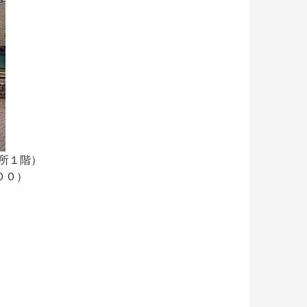
所１階）
００）