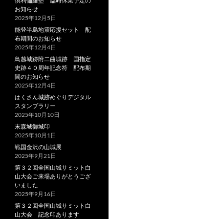
倶利伽羅塾 臨時休業予定の
お知らせ
2025年12月5日
能登半島地震応援セット 配
布期間のお知らせ
2025年12月4日
鳥越城跡附二曲城跡 国指定
史跡４０周年記念符 配布期
間のお知らせ
2025年12月4日
はくさん城跡めぐりデジタル
スタンプラリー
2025年10月10日
末森城御城印
2025年10月1日
戦国金沢の山城展
2025年9月21日
第３２回全国山城サミット白
山大会ご来場ありがとうござ
いました
2025年9月16日
第３２回全国山城サミット白
山大会 記念印あります