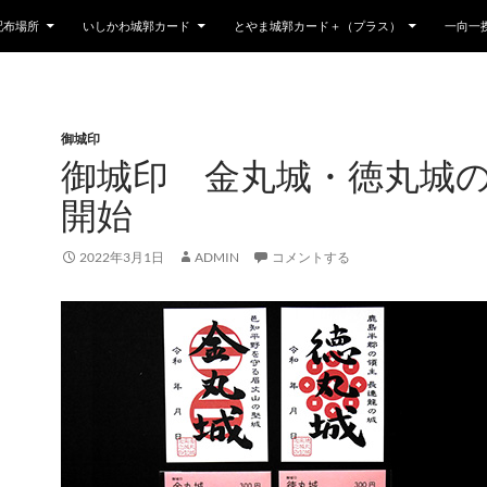
配布場所
いしかわ城郭カード
とやま城郭カード＋（プラス）
一向一
御城印
御城印 金丸城・徳丸城
開始
2022年3月1日
ADMIN
コメントする