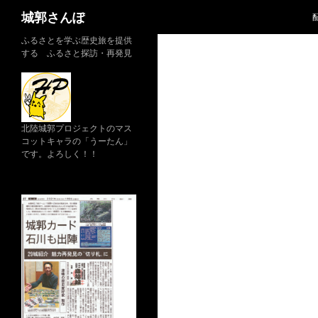
検
城郭さんぽ
索
コ
ふるさとを学ぶ歴史旅を提供
する ふるさと探訪・再発見
ン
テ
ン
ツ
へ
北陸城郭プロジェクトのマス
コットキャラの「うーたん」
ス
です。よろしく！！
キ
ッ
プ