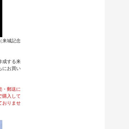
（来城記念
作成する来
もにお買い
売・郵送に
で購入して
ておりませ