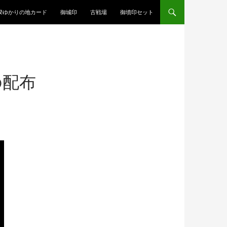
揆ゆかりの地カード
御城印
古戦場
御墳印セット
の配布