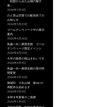
「絵図からみた山城の魅力
展」
2026年7月3日
のと里山空港での配布終了の
お知らせ
2026年5月23日
ゴールデンウィーク中の展示
案内
2026年4月26日
鳥越一向一揆歴史館 ゴール
デンウィーク限定イベント
2026年4月23日
今年の能登の桜はきれいです
2026年4月9日
鳥越一向一揆歴史館の受付時
間変更
2026年3月14日
御城印 小丸山城 春ver.の
再配布を始めます
2026年3月5日
令和８年新春のご挨拶
2026年1月6日