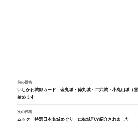
投
前の投稿
稿
いしかわ城郭カード 金丸城・徳丸城・二穴城・小丸山城（雪ve
始めます
ナ
ビ
次の投稿
ムック「特選日本名城めぐり」に御城印が紹介されました
ゲ
ー