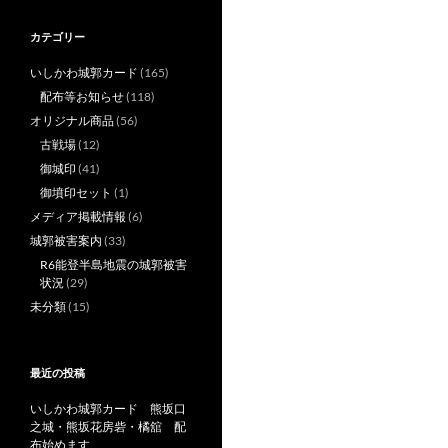
カテゴリー
いしかわ城郭カード
(165)
配布等お知らせ
(118)
オリジナル商品
(56)
古戦場
(12)
御城印
(41)
御墳印セット
(1)
メディア掲載情報
(6)
城郭被害案内
(33)
R6能登半島地震の城郭被害
状況
(29)
未分類
(15)
最近の投稿
いしかわ城郭カード 熊坂口
之城・熊坂花房砦・橘舘 配
布始めます