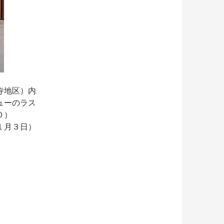
寺地区）内
ューのラス
０）
１月３日）