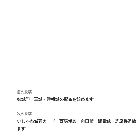
投
前の投稿
稿
御城印 王城・津幡城の配布を始めます
ナ
次の投稿
ビ
いしかわ城郭カード 西馬場砦・向田舘・鰀目城・芝原将監館
ます
ゲ