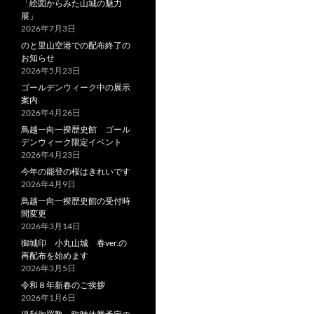
「絵図からみた山城の魅力
展」
2026年7月3日
のと里山空港での配布終了の
お知らせ
2026年5月23日
ゴールデンウィーク中の展示
案内
2026年4月26日
鳥越一向一揆歴史館 ゴール
デンウィーク限定イベント
2026年4月23日
今年の能登の桜はきれいです
2026年4月9日
鳥越一向一揆歴史館の受付時
間変更
2026年3月14日
御城印 小丸山城 春ver.の
再配布を始めます
2026年3月5日
令和８年新春のご挨拶
2026年1月6日