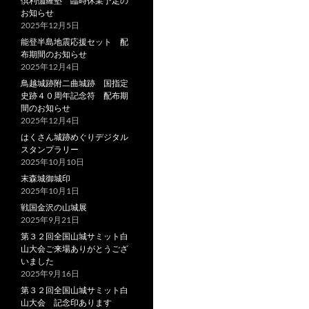
倶利伽羅塾 臨時休業予定の
お知らせ
2025年12月5日
能登半島地震応援セット 配
布期間のお知らせ
2025年12月4日
鳥越城跡附二曲城跡 国指定
史跡４０周年記念符 配布期
間のお知らせ
2025年12月4日
はくさん城跡めぐりデジタル
スタンプラリー
2025年10月10日
末森城御城印
2025年10月1日
戦国金沢の山城展
2025年9月21日
第３２回全国山城サミット白
山大会ご来場ありがとうござ
いました
2025年9月16日
第３２回全国山城サミット白
山大会 記念印あります