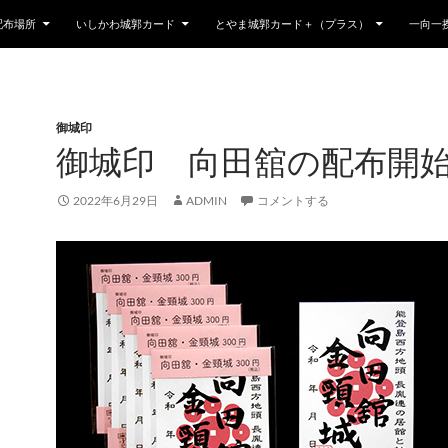
配布場所
いしかわ城郭カード
とやま城郭カード＋（プラス）
一向一
御城印
御城印 向田舘の配布開
2022年6月29日
ADMIN
コメントする