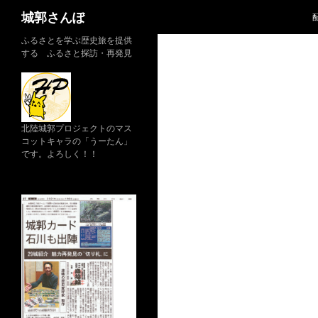
検
城郭さんぽ
索
コ
ふるさとを学ぶ歴史旅を提供
する ふるさと探訪・再発見
ン
テ
ン
ツ
へ
北陸城郭プロジェクトのマス
コットキャラの「うーたん」
ス
です。よろしく！！
キ
ッ
プ