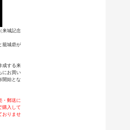
（来城記念
と籠城砦が
作成する来
もにお買い
布開始とな
売・郵送に
で購入して
ておりませ