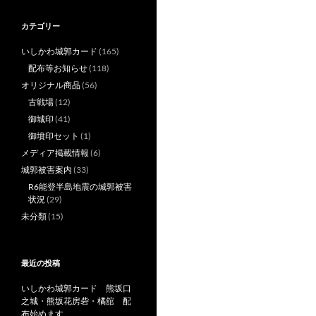
カテゴリー
いしかわ城郭カード
(165)
配布等お知らせ
(118)
オリジナル商品
(56)
古戦場
(12)
御城印
(41)
御墳印セット
(1)
メディア掲載情報
(6)
城郭被害案内
(33)
R6能登半島地震の城郭被害
状況
(29)
未分類
(15)
最近の投稿
いしかわ城郭カード 熊坂口
之城・熊坂花房砦・橘舘 配
布始めます