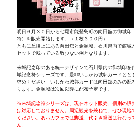
明日６月３０日から七尾市能登島町の向田舘の御城印
符）を販売開始します。（１枚３００円）
ともに丘陵上にある向田舘と金頸城。石川県内で館城
セットで残っている数少ない例となります。
来城記念印のある統一デザインで石川県内の御城印を
城記念符シリーズです。是非いしかわ城郭カードとと
求めください。いしかわ城郭カードは向田舘のみの配
ります。金頸城は次回以降に配布予定です。
※来城記念符シリーズは、現在ネット販売、個別の販
は対応しておりません。周辺観光を兼ねて、ぜひ現地
ください。あおカフェでは郵送、代引き発送は行なっ
ん。