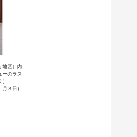
寺地区）内
ューのラス
０）
１月３日）