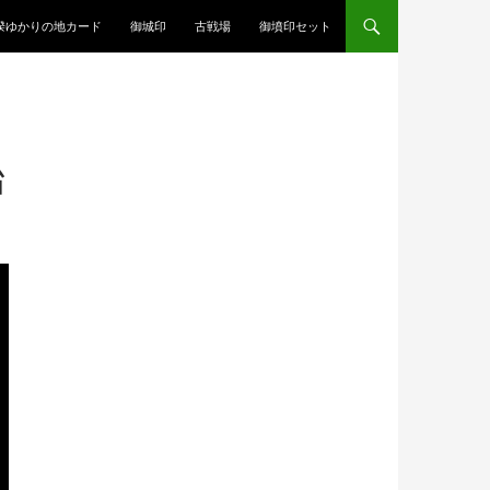
揆ゆかりの地カード
御城印
古戦場
御墳印セット
始