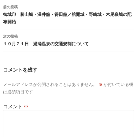
投
前の投稿
稿
御城印 勝山城・温井舘・得田舘／舘開城・野崎城・木尾嶽城の配
布開始
ナ
ビ
次の投稿
１０月２１日 湯涌温泉の交通規制について
ゲ
ー
シ
コメントを残す
ョ
メールアドレスが公開されることはありません。
※
が付いている欄
ン
は必須項目です
コメント
※