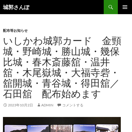
コ
検
城郭さんぽ
ン
索
メインメ
テ
ニュー
ン
配布等お知らせ
ツ
いしかわ城郭カード 金頸
へ
ス
城・野崎城・勝山城・幾保
キ
比城・春木斎藤舘・温井
ッ
プ
舘・木尾嶽城・大福寺砦・
舘開城・青谷城・得田舘／
石田舘 配布始めます
2023年10月2日
ADMIN
コメントする