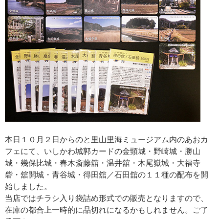
本日１０月２日からのと里山里海ミュージアム内のあおカ
フェにて、いしかわ城郭カードの金頸城・野崎城・勝山
城・幾保比城・春木斎藤舘・温井舘・木尾嶽城・大福寺
砦・舘開城・青谷城・得田舘／石田舘の１１種の配布を開
始しました。
当店ではチラシ入り袋詰め形式での販売となりますので、
在庫の都合上一時的に品切れになるかもしれません。ご了