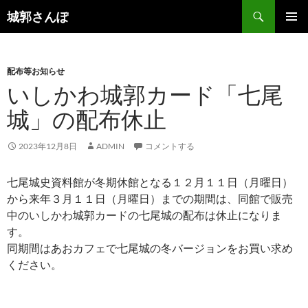
コ
検
城郭さんぽ
ン
索
メインメ
テ
ニュー
ン
配布等お知らせ
ツ
いしかわ城郭カード「七尾
へ
ス
城」の配布休止
キ
ッ
2023年12月8日
ADMIN
コメントする
プ
七尾城史資料館が冬期休館となる１２月１１日（月曜日）
から来年３月１１日（月曜日）までの期間は、同館で販売
中のいしかわ城郭カードの七尾城の配布は休止になりま
す。
同期間はあおカフェで七尾城の冬バージョンをお買い求め
ください。