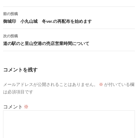
投
前の投稿
稿
御城印 小丸山城 冬ver.の再配布を始めます
ナ
次の投稿
ビ
道の駅のと里山空港の売店営業時間について
ゲ
ー
コメントを残す
シ
メールアドレスが公開されることはありません。
※
が付いている欄
ョ
は必須項目です
ン
コメント
※