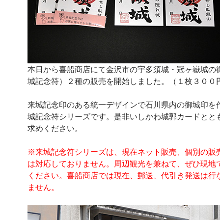
本日から喜船商店にて金沢市の宇多須城・冠ヶ嶽城の
城記念符）２種の販売を開始しました。（１枚３００
来城記念印のある統一デザインで石川県内の御城印を
城記念符シリーズです。是非いしかわ城郭カードとと
求めください。
※来城記念符シリーズは、現在ネット販売、個別の販
は対応しておりません。周辺観光を兼ねて、ぜひ現地
ください。喜船商店では現在、郵送、代引き発送は行
ません。