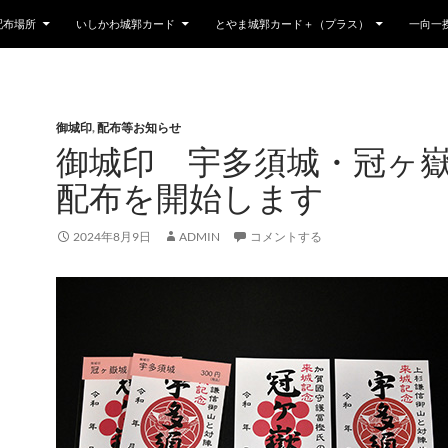
配布場所
いしかわ城郭カード
とやま城郭カード＋（プラス）
一向一
御城印
,
配布等お知らせ
御城印 宇多須城・冠ヶ
配布を開始します
2024年8月9日
ADMIN
コメントする