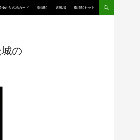
揆ゆかりの地カード
御城印
古戦場
御墳印セット
嶽城の