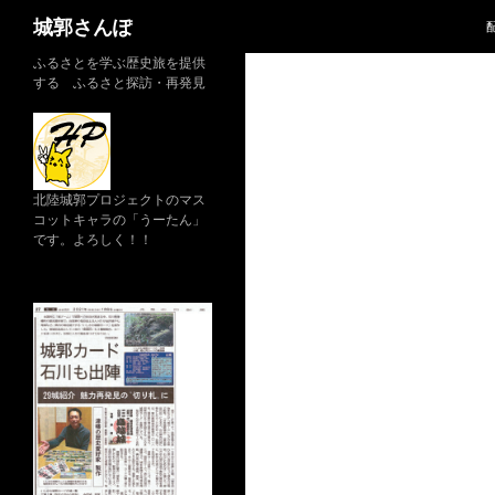
検
城郭さんぽ
索
コ
ふるさとを学ぶ歴史旅を提供
する ふるさと探訪・再発見
ン
テ
ン
ツ
へ
北陸城郭プロジェクトのマス
コットキャラの「うーたん」
ス
です。よろしく！！
キ
ッ
プ