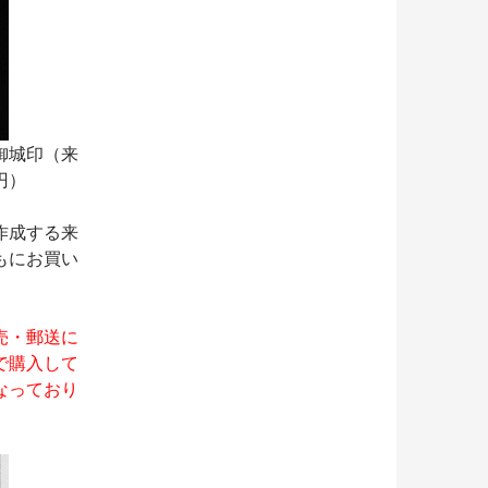
御城印（来
円）
作成する来
もにお買い
売・郵送に
で購入して
なっており