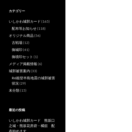
カテゴリー
いしかわ城郭カード
(165)
配布等お知らせ
(118)
オリジナル商品
(56)
古戦場
(12)
御城印
(41)
御墳印セット
(1)
メディア掲載情報
(6)
城郭被害案内
(33)
R6能登半島地震の城郭被害
状況
(29)
未分類
(15)
最近の投稿
いしかわ城郭カード 熊坂口
之城・熊坂花房砦・橘舘 配
布始めます