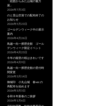
「絵図からみた山城の魅力
展」
2026年7月3日
のと里山空港での配布終了の
お知らせ
2026年5月23日
ゴールデンウィーク中の展示
案内
2026年4月26日
鳥越一向一揆歴史館 ゴール
デンウィーク限定イベント
2026年4月23日
今年の能登の桜はきれいです
2026年4月9日
鳥越一向一揆歴史館の受付時
間変更
2026年3月14日
御城印 小丸山城 春ver.の
再配布を始めます
2026年3月5日
令和８年新春のご挨拶
2026年1月6日