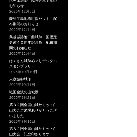
倶利伽羅塾 臨時休業予定の
お知らせ
2025年12月5日
能登半島地震応援セット 配
布期間のお知らせ
2025年12月4日
鳥越城跡附二曲城跡 国指定
史跡４０周年記念符 配布期
間のお知らせ
2025年12月4日
はくさん城跡めぐりデジタル
スタンプラリー
2025年10月10日
末森城御城印
2025年10月1日
戦国金沢の山城展
2025年9月21日
第３２回全国山城サミット白
山大会ご来場ありがとうござ
いました
2025年9月16日
第３２回全国山城サミット白
山大会 記念印あります