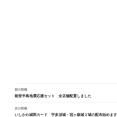
投
前の投稿
稿
能登半島地震応援セット 全店舗配置しました
ナ
次の投稿
ビ
いしかわ城郭カード 宇多須城・冠ヶ嶽城２城の配布始めます