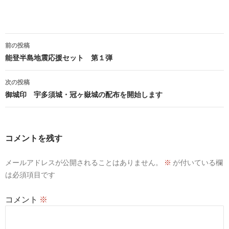
投
前の投稿
稿
能登半島地震応援セット 第１弾
ナ
次の投稿
ビ
御城印 宇多須城・冠ヶ嶽城の配布を開始します
ゲ
ー
コメントを残す
シ
メールアドレスが公開されることはありません。
※
が付いている欄
ョ
は必須項目です
ン
コメント
※