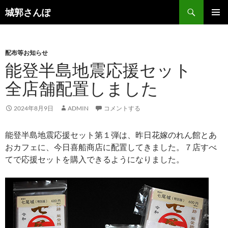
コ
検
城郭さんぽ
ン
索
メインメ
テ
ニュー
ン
配布等お知らせ
ツ
能登半島地震応援セット
へ
ス
全店舗配置しました
キ
ッ
2024年8月9日
ADMIN
コメントする
プ
能登半島地震応援セット第１弾は、昨日花嫁のれん館とあ
おカフェに、今日喜船商店に配置してきました。７店すべ
てで応援セットを購入できるようになりました。